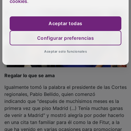
cookies
.
Aceptar todas
Configurar preferencias
Aceptar solo funcionales
Regalar lo que se ama
Igualmente tomó la palabra el presidente de las Cortes
regionales, Pablo Bellido, quien comenzó
indicando que "después de muchísimos meses es la
primera vez que piso Madrid (...) Tenía muchas ganas
de venir a Madrid" y mostró alegría por poder hacerlo
en una cita tan familiar para él como la de Fitur, a la
que ha venido en varias ocasiones para promocionar