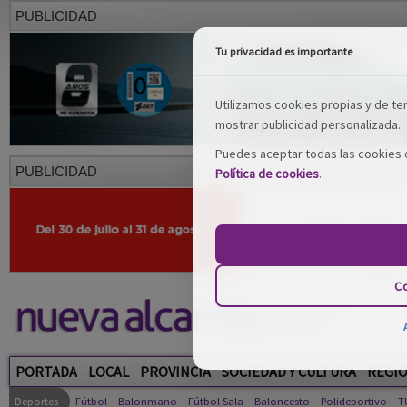
PUBLICIDAD
Tu privacidad es importante
Utilizamos cookies propias y de terc
mostrar publicidad personalizada.
Puedes aceptar todas las cookies o
PUBLICIDAD
Política de cookies
.
Co
PORTADA
LOCAL
PROVINCIA
SOCIEDAD Y CULTURA
REGI
Deportes
Fútbol
Balonmano
Fútbol Sala
Baloncesto
Polideportivo
T