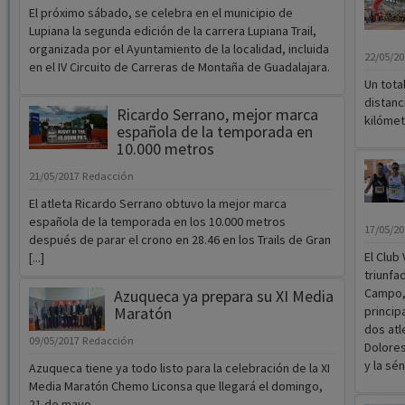
El próximo sábado, se celebra en el municipio de
Lupiana la segunda edición de la carrera Lupiana Trail,
organizada por el Ayuntamiento de la localidad, incluida
22/05/2
en el IV Circuito de Carreras de Montaña de Guadalajara.
Un tota
distanc
Ricardo Serrano, mejor marca
kilómet
española de la temporada en
10.000 metros
21/05/2017
Redacción
El atleta Ricardo Serrano obtuvo la mejor marca
española de la temporada en los 10.000 metros
17/05/2
después de parar el crono en 28.46 en los Trails de Gran
El Club
[...]
triunfa
Campo, 
Azuqueca ya prepara su XI Media
Maratón
princip
dos atl
09/05/2017
Redacción
Dolores
y la sé
Azuqueca tiene ya todo listo para la celebración de la XI
Media Maratón Chemo Liconsa que llegará el domingo,
21 de mayo.