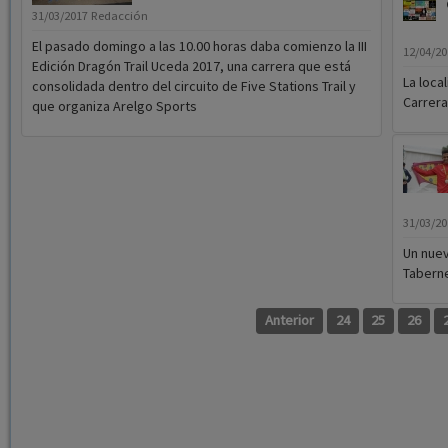
31/03/2017
Redacción
El pasado domingo a las 10.00 horas daba comienzo la III
12/04/2
Edición Dragón Trail Uceda 2017, una carrera que está
La loca
consolidada dentro del circuito de Five Stations Trail y
Carrera
que organiza Arelgo Sports
31/03/2
Un nuev
Tabern
Anterior
24
25
26