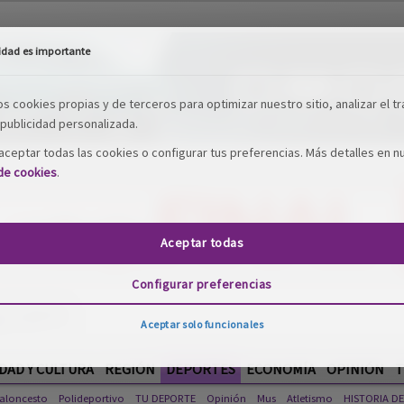
idad es importante
os cookies propias y de terceros para optimizar nuestro sitio, analizar el tr
publicidad personalizada.
ceptar todas las cookies o configurar tus preferencias. Más detalles en n
 de cookies
.
Aceptar todas
Configurar preferencias
Aceptar solo funcionales
DAD Y CULTURA
REGIÓN
DEPORTES
ECONOMÍA
OPINIÓN
T
aloncesto
Polideportivo
TU DEPORTE
Opinión
Mus
Atletismo
HISTORIA D