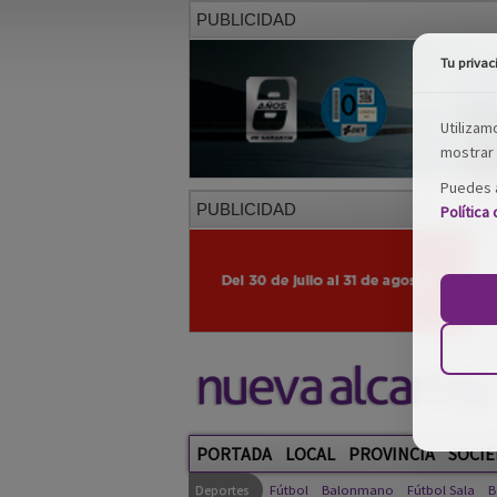
PUBLICIDAD
Tu privac
Utilizam
mostrar 
Puedes a
PUBLICIDAD
Política
PORTADA
LOCAL
PROVINCIA
SOCIE
Deportes
Fútbol
Balonmano
Fútbol Sala
B