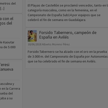
 metros del
El Playas de Castellón se proclamó vencedor, tanto en l
...]
categoría masculina, como en la femenina, en el
Campeonato de España Sub14 por equipos que se
a con el
celebró el fin de semana en Guadalajara.
gos del
Forsido Tabernero, campeón de
España en Avilés
de Kaoutar
18/06/2018
Alberto Moreno Pérez
na de 5.000
Forsido Tabernero se ha alzado con el oro en la prueba
de 3.000 m. del Campeonato de España por Autonomías
que se ha celebrado el fin de semana en Avilés.
Teresi
llanueva
asculina y
 en la Carrera
rueba del
gaba a su