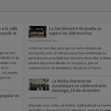
a la calle
La San Silvestre Alcarreña ya
espedir el
supera los 500 inscritos
26/12/2018
Redacción
A falta de tres días para que se cierre el plazo de
ugar en Sao
inscripción, más de 500 personas han confirmado su
3.40 del 31 de
participación en la XXXII San Silvestre Alcarreña, la últim
tiempo esta
prueba deportiva del año en Azuqueca, que se
 se ha
celebrará el 31 de diciembre, desde las 17 horas.
. Así, medio
jara no
La Media Maratón de
Guadalajara se celebrará este
domingo, 16 de diciembre
 popular en
14/12/2018
Redacción
Atención a los cortes de tráfico. Saldrá desde la Fuente
de la Niña y discurrirá por la calle Ferial, avda de Castilla