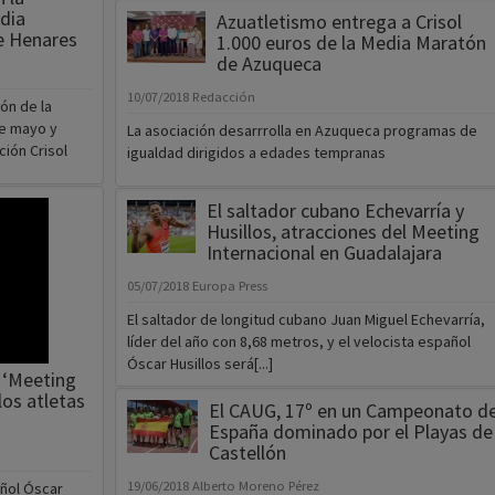
edia
Azuatletismo entrega a Crisol
e Henares
1.000 euros de la Media Maratón
de Azuqueca
10/07/2018
Redacción
ón de la
e mayo y
La asociación desarrrolla en Azuqueca programas de
ción Crisol
igualdad dirigidos a edades tempranas
El saltador cubano Echevarría y
Husillos, atracciones del Meeting
Internacional en Guadalajara
05/07/2018
Europa Press
El saltador de longitud cubano Juan Miguel Echevarría,
líder del año con 8,68 metros, y el velocista español
Óscar Husillos será[...]
n ‘Meeting
os atletas
El CAUG, 17º en un Campeonato d
España dominado por el Playas de
Castellón
19/06/2018
Alberto Moreno Pérez
añol Óscar