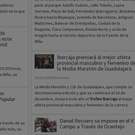
nadores
junto al parque Adolfo Suárez, calle Toledo, Layna
atón en la que
Serrano, Plaza de Dalí, Fernández Iparraguirre, Boixare
Rivera hasta Bejanque, avenida de Barcelona, antiguos
Multicines, Bulevar de Entrepeñas, Ciudad de la
Raqueta, Clara Campoamor, Ronda Norte y avda de
de
Aragón hasta el recinto deportivo de la Fuente de la
á este
Niña.
mil
Ibercaja premiará al mejor atleta
provincial masculino y femenino d
la Media Maratón de Guadalajara
10.30 horas,
a Niña, se
14/11/2018
Redacción
La Media Maratón y 11k de Guadalajara, que cumple su
en
decimonovena edición y que se celebrará el 16 de
Popular
diciembre, incluirá este año el
Trofeo Ibercaja
al mejor
atleta provincial masculino y femenino de la carrera.
Daniel Recuero se impone en el V
a través de su
Campo a Través de Ocentejo
 año más, su