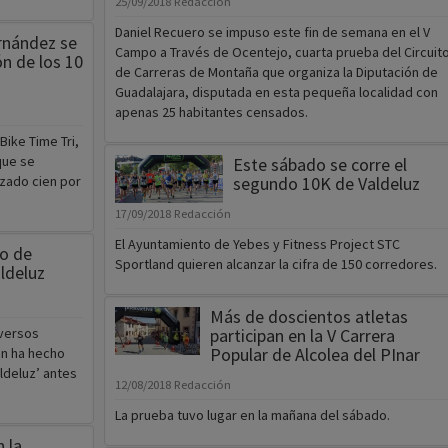
25/09/2018
Redacción
Daniel Recuero se impuso este fin de semana en el V
ernández se
Campo a Través de Ocentejo, cuarta prueba del Circuit
ón de los 10
de Carreras de Montaña que organiza la Diputación de
Guadalajara, disputada en esta pequeña localidad con
apenas 25 habitantes censados.
Bike Time Tri,
que se
Este sábado se corre el
azado cien por
segundo 10K de Valdeluz
17/09/2018
Redacción
El Ayuntamiento de Yebes y Fitness Project STC
mo de
Sportland quieren alcanzar la cifra de 150 corredores.
ldeluz
Más de doscientos atletas
iversos
participan en la V Carrera
Popular de Alcolea del PInar
in ha hecho
ldeluz’ antes
12/08/2018
Redacción
La prueba tuvo lugar en la mañana del sábado.
n la