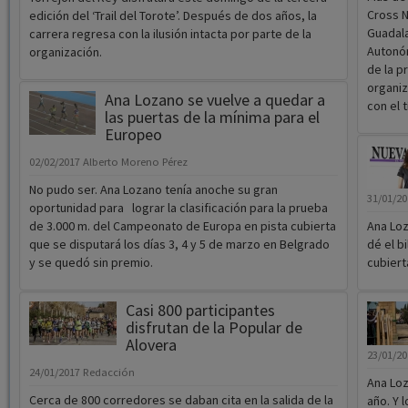
Cross N
edición del ‘Trail del Torote’. Después de dos años, la
Guadala
carrera regresa con la ilusión intacta por parte de la
Autonóm
organización.
de la pr
organiz
Ana Lozano se vuelve a quedar a
con el t
las puertas de la mínima para el
Europeo
02/02/2017
Alberto Moreno Pérez
No pudo ser. Ana Lozano tenía anoche su gran
31/01/2
oportunidad para lograr la clasificación para la prueba
de 3.000 m. del Campeonato de Europa en pista cubierta
Ana Loz
que se disputará los días 3, 4 y 5 de marzo en Belgrado
dé el b
y se quedó sin premio.
cubiert
Casi 800 participantes
disfrutan de la Popular de
Alovera
23/01/2
24/01/2017
Redacción
Ana Loz
Cerca de 800 corredores se daban cita en la salida de la
año. Y 