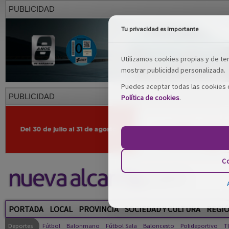
PUBLICIDAD
Tu privacidad es importante
Utilizamos cookies propias y de terc
mostrar publicidad personalizada.
Puedes aceptar todas las cookies o
PUBLICIDAD
Política de cookies
.
Co
PORTADA
LOCAL
PROVINCIA
SOCIEDAD Y CULTURA
REGI
Deportes
Fútbol
Balonmano
Fútbol Sala
Baloncesto
Polideportivo
T