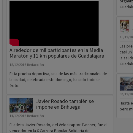
organiz
Guadala
16/12/2
Las pre
Alrededor de mil participantes en la Media
casi un
Maratón y 11 km populares de Guadalajara
la sali
Guadala
18/12/2016
Redacción
Esta prueba deportiva, una de las más tradicionales de
la ciudad, celebrada este domingo, ha sido todo un
éxito.
07/12/2
Javier Rosado también se
Hasta e
impone en Brihuega
pero mu
14/12/2016
Redacción
El atleta Javier Rosado, del Velociraptor Twinner, fue el
vencedor en la X Carrera Popular Solidaria del