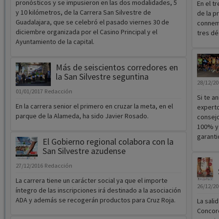
pronósticos y se impusieron en las dos modalidades, 5
En el t
y 10 kilómetros, de la Carrera San Silvestre de
de la p
Guadalajara, que se celebró el pasado viernes 30 de
connemo
diciembre organizada por el Casino Principal y el
tres dé
Ayuntamiento de la capital.
Más de seiscientos corredores en
la San Silvestre seguntina
28/12/2
01/01/2017
Redacción
Si te a
En la carrera senior el primero en cruzar la meta, en el
experto
parque de la Alameda, ha sido Javier Rosado.
consejo
100% y 
garanti
El Gobierno regional colabora con la
San Silvestre azudense
27/12/2016
Redacción
La carrera tiene un carácter social ya que el importe
26/12/2
íntegro de las inscripciones irá destinado a la asociación
ADA y además se recogerán productos para Cruz Roja.
La sali
Concord