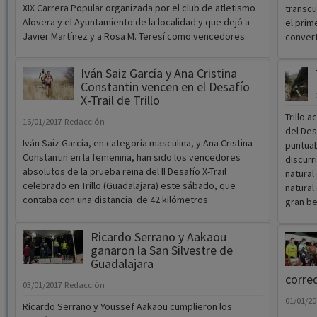
XIX Carrera Popular organizada por el club de atletismo
transc
Alovera y el Ayuntamiento de la localidad y que dejó a
el prim
Javier Martínez y a Rosa M. Teresí como vencedores.
convert
Iván Saiz García y Ana Cristina
Constantin vencen en el Desafío
X-Trail de Trillo
Trillo 
16/01/2017
Redacción
del Des
Iván Saiz García, en categoría masculina, y Ana Cristina
puntuab
Constantin en la femenina, han sido los vencedores
discurr
absolutos de la prueba reina del II Desafío X-Trail
natural
celebrado en Trillo (Guadalajara) este sábado, que
natural
contaba con una distancia de 42 kilómetros.
gran bel
Ricardo Serrano y Aakaou
ganaron la San Silvestre de
Guadalajara
corre
03/01/2017
Redacción
01/01/2
Ricardo Serrano y Youssef Aakaou cumplieron los