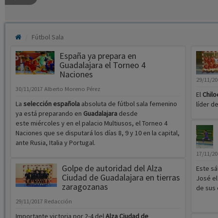
Fútbol Sala
España ya prepara en
Guadalajara el Torneo 4
Naciones
29/11/2
30/11/2017
Alberto Moreno Pérez
El
Chil
La
selección española
absoluta de fútbol sala femenino
líder d
ya está preparando en
Guadalajara
desde
este miércoles y en el palacio Multiusos, el Torneo 4
Naciones que se disputará los días 8, 9 y 10 en la capital,
ante Rusia, Italia y Portugal.
17/11/2
Golpe de autoridad del Alza
Este sá
Ciudad de Guadalajara en tierras
José el
zaragozanas
de sus
29/11/2017
Redacción
Importante victoria por 2-4 del
Alza Ciudad de