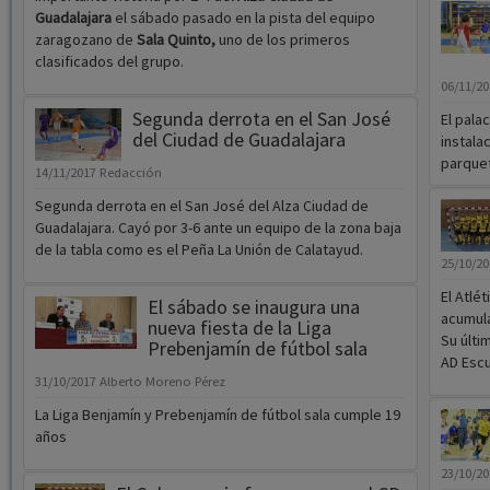
Guadalajara
el sábado pasado en la pista del equipo
zaragozano de
Sala Quinto,
uno de los primeros
clasificados del grupo.
06/11/2
Segunda derrota en el San José
El pala
del Ciudad de Guadalajara
instala
parquet
14/11/2017
Redacción
Segunda derrota en el San José del Alza Ciudad de
Guadalajara. Cayó por 3-6 ante un equipo de la zona baja
de la tabla como es el Peña La Unión de Calatayud.
25/10/2
El Atlé
El sábado se inaugura una
acumula
nueva fiesta de la Liga
Su últi
Prebenjamín de fútbol sala
AD Escu
31/10/2017
Alberto Moreno Pérez
La Liga Benjamín y Prebenjamín de fútbol sala cumple 19
años
23/10/2