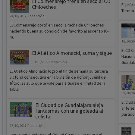
El Colmenarejo frena en seco al CD
El próx
Chiloeches
Torneo 
24/10/2017
Redacción
El Colmenarejo cortó en seco la racha de Chiloeches
haciendo buena su condición de favorito al ascenso (0-
4).
18/10/2
El CD C
El Atlético Almonacid, suma y sigue
Naciona
18/10/2017
Redacción
Guadala
El Atlético Almonacid logró el fin de semana su tercera
victoria consecutiva en la División de Honor juvenil de
fútbol sala, lo que le vale para situarse en mitad de la
tabla.
09/10/2
El Ciud
El Ciudad de Guadalajara aleja
ante el
fantasmas con una goleada al
partido
colista
17/10/2017
Redacción
Importante victoria del Ciudad Guadalajara sobre el