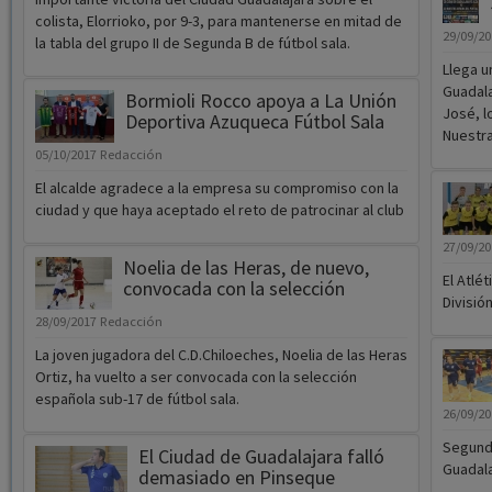
colista, Elorrioko, por 9-3, para mantenerse en mitad de
29/09/2
la tabla del grupo II de Segunda B de fútbol sala.
Llega u
Guadala
Bormioli Rocco apoya a La Unión
José, l
Deportiva Azuqueca Fútbol Sala
Nuestra
05/10/2017
Redacción
El alcalde agradece a la empresa su compromiso con la
ciudad y que haya aceptado el reto de patrocinar al club
27/09/2
Noelia de las Heras, de nuevo,
El Atlé
convocada con la selección
Divisió
28/09/2017
Redacción
La joven jugadora del C.D.Chiloeches, Noelia de las Heras
Ortiz, ha vuelto a ser convocada con la selección
española sub-17 de fútbol sala.
26/09/2
Segunda
El Ciudad de Guadalajara falló
Guadala
demasiado en Pinseque