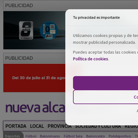
PUBLICIDAD
Tu privacidad es importante
Utilizamos cookies propias y de terc
mostrar publicidad personalizada.
Puedes aceptar todas las cookies o
PUBLICIDAD
Política de cookies
.
Co
PORTADA
LOCAL
PROVINCIA
SOCIEDAD Y CULTURA
REGI
Deportes
Fútbol
Balonmano
Fútbol Sala
Baloncesto
Polideportivo
T