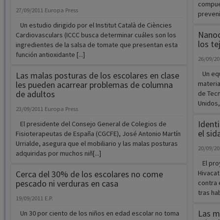
compue
27/09/2011
Europa Press
prevenir
Un estudio dirigido por el Institut Català de Ciències
Nanoc
Cardiovasculars (ICCC busca determinar cuáles son los
los t
ingredientes de la salsa de tomate que presentan esta
función antioxidante [...]
26/09/2
Un equi
Las malas posturas de los escolares en clase
les pueden acarrear problemas de columna
material
de adultos
de Tec
Unidos, 
23/09/2011
Europa Press
Ident
El presidente del Consejo General de Colegios de
el sid
Fisioterapeutas de España (CGCFE), José Antonio Martín
Urrialde, asegura que el mobiliario y las malas posturas
20/09/2
adquiridas por muchos niñ[...]
El proy
Cerca del 30% de los escolares no come
Hivacat
pescado ni verduras en casa
contra 
tras ha
19/09/2011
E.P.
Las mu
Un 30 por ciento de los niños en edad escolar no toma