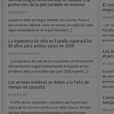
protección de la piel también en invierno
El tom
mejora
13/10/2011
E.P.
10/10/2
La piel se debe proteger también en invierno. Pese a
que el sol no caliente como en verano, la radiación solar
La I Jo
sigue acumulándose en la piel durante [...]
Faculta
servido
La esperanza de vida en España superará los
prevent
80 años para ambos sexos en 2020
Los ác
10/10/2011
Europa Press
el pes
La esperanza de vida de los españoles en el momento
07/10/2
del nacimiento seguirá aumentando en España en los
próximos años y se estima que para 2020 supere [...]
El ácid
de oliv
Los errores médicos se deben a la falta de
present
tiempo en consulta
mecanis
05/10/2011
E.P.
Conoce
temp
El 67% de los españoles considera que la principal
causa de los errores médicos se debe al poco tiempo
05/10/2
del que disponen los profesionales sanitarios para