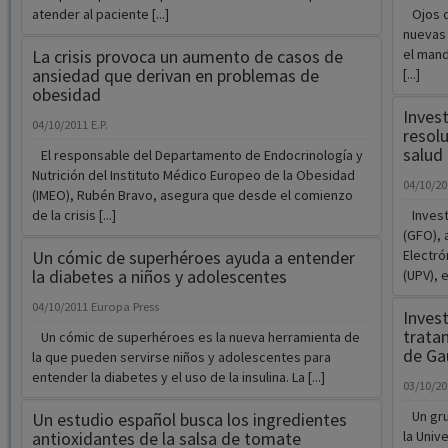
atender al paciente [...]
Ojos q
nuevas 
La crisis provoca un aumento de casos de
el mand
ansiedad que derivan en problemas de
[...]
obesidad
Inves
04/10/2011
E.P.
resol
salud
El responsable del Departamento de Endocrinología y
Nutrición del Instituto Médico Europeo de la Obesidad
04/10/2
(IMEO), Rubén Bravo, asegura que desde el comienzo
de la crisis [...]
Invest
(GFO), 
Un cómic de superhéroes ayuda a entender
Electró
la diabetes a niños y adolescentes
(UPV), e
04/10/2011
Europa Press
Invest
trata
Un cómic de superhéroes es la nueva herramienta de
de Ga
la que pueden servirse niños y adolescentes para
entender la diabetes y el uso de la insulina. La [...]
03/10/2
Un grup
Un estudio español busca los ingredientes
antioxidantes de la salsa de tomate
la Univ