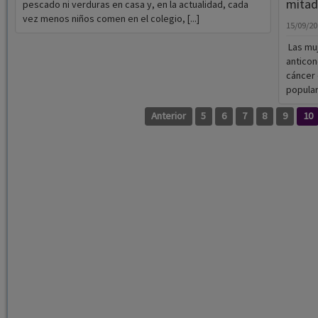
mitad 
pescado ni verduras en casa y, en la actualidad, cada
vez menos niños comen en el colegio, [...]
15/09/2
Las muj
anticon
cáncer 
popular 
Anterior
5
6
7
8
9
10