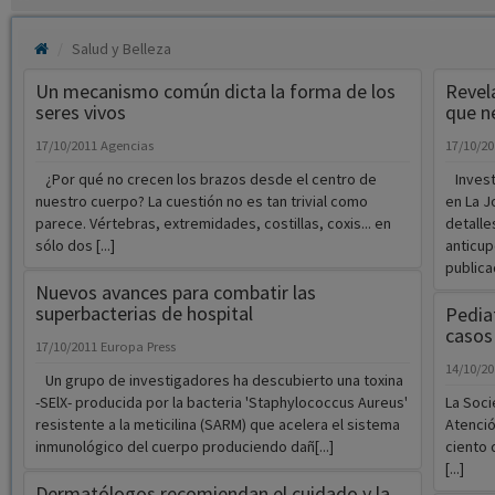
Salud y Belleza
Un mecanismo común dicta la forma de los
Revel
seres vivos
que ne
17/10/2011
Agencias
17/10/2
¿Por qué no crecen los brazos desde el centro de
Investi
nuestro cuerpo? La cuestión no es tan trivial como
en La J
parece. Vértebras, extremidades, costillas, coxis... en
detall
sólo dos [...]
anticup
publicad
Nuevos avances para combatir las
superbacterias de hospital
Pedia
casos
17/10/2011
Europa Press
14/10/2
Un grupo de investigadores ha descubierto una toxina
-SElX- producida por la bacteria 'Staphylococcus Aureus'
La Soci
resistente a la meticilina (SARM) que acelera el sistema
Atenció
inmunológico del cuerpo produciendo dañ[...]
ciento 
[...]
Dermatólogos recomiendan el cuidado y la