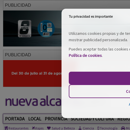
PUBLICIDAD
Tu privacidad es importante
Utilizamos cookies propias y de terc
mostrar publicidad personalizada.
Puedes aceptar todas las cookies o
PUBLICIDAD
Política de cookies
.
Co
PORTADA
LOCAL
PROVINCIA
SOCIEDAD Y CULTURA
REGI
Restaurantes
Viajes
Salud y Belleza
Ciencia
Tecnología
Mo