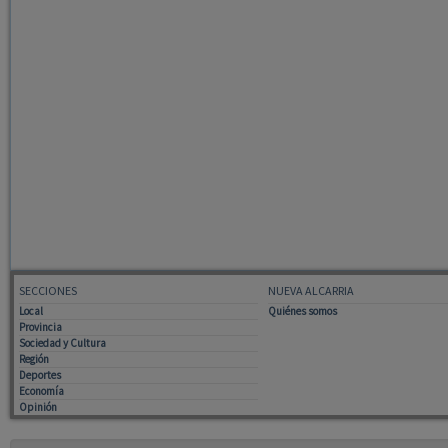
SECCIONES
NUEVA ALCARRIA
Local
Quiénes somos
Provincia
Sociedad y Cultura
Región
Deportes
Economía
Opinión
Tiempo: 0.0831 seg., Memoria Usada: 0.99 MB