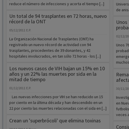
récord de la ONT
Unos 
proba
05/12/2011
E.P.
02/12/2
La Organización Nacional de Trasplantes (ONT) ha
registrado un nuevo récord de actividad con 94
Unos 76
trasplantes, procedentes de 39 donantes, y 42
probado
hospitales involucrados, en tan sólo 72 horas - los [...]
emergen
muchos 
Los nuevos casos de VIH bajan un 15% en 10
años y un 22% las muertes por sida en la
Remat
mitad de tiempo
afecta
01/12/2011
E.P.
30/11/2
Las nuevas infecciones por VIH se han reducido un 15
Investi
por ciento en la última década y han descendido en un
en Nuev
22 por ciento las muertes relacionadas con el sida en [...]
futboli
veces al
Crean un 'superbrócoli' que elimina toxinas
Consi
30/11/2011
E.Press
selec
la qu
Un equipo de científicos del Institute of Food Research
y del John Innes Centre en Norwich, Reino Unido, han
29/11/2
creado 'Beneforté', un nuevo tipo de brócoli que [...]