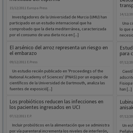
participado en un estudio internacional que ha
Una cór
comprobado que la dieta mediterránea, caracterizada
lo que 
por el consumo de una dieta rica en [...]
necesid
El arsénico del arroz representa un riesgo en
Estudi
el embarazo
para 
09/12/2011
E.Press
07/12/2
Un estudio recién publicado en 'Proceedings of the
Científ
National Academy of Sciences' (PNAS) por un equipo de
adscrit
científicos de la Universidad de Dartmouth, analiza las
Fisiopa
fuentes de exposició[...]
han [...]
Los probióticos reducen las infecciones en
Lubina
los pacientes ingresados en UCI
anisak
07/12/2011
E.P.
07/12/2
Incluir probióticos en la alimentación que se administra
Un estu
por vía parenteral incrementa los niveles de interferón,
Peñalve
reduce el número de infecciones y acorta el tiempo [...]
Univers
de anisa
Un total de 94 trasplantes en 72 horas, nuevo