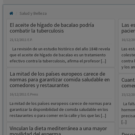
El aceite de hígado de bacalao podría
Las e
combatir la tuberculosis
pacie
21/12/2011
E.P.
16/12/2
La revisión de un estudio histórico del año 1848 revela
Las est
que el aceite de hígado de bacalao es un tratamiento
coleste
efectivo contra la tuberculosis, afirma el profesor [...]
contra 
y los ant
La mitad de los países europeos carece de
normas para garantizar comida saludable en
Cuant
comedores y restaurantes
come
16/12/2011
E.Press
15/12/2
La mitad de los países europeos carece de normas para
La falt
garantizar la disponibilidad de comida saludable en los
hormona
restaurantes o para comer en la calle y los que las [...]
precisa
[...]
Vinculan la dieta mediterránea a una mayor
movilidad del esperma
Descu
trans
15/12/2011
Europa Press
14/12/2
Investigadores de la Universidad de Murcia (UMU) han