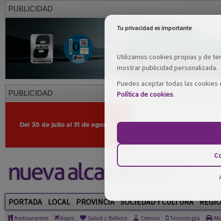
PUBLICIDAD
Tu privacidad es importante
Utilizamos cookies propias y de terc
mostrar publicidad personalizada.
Puedes aceptar todas las cookies o
PUBLICIDAD
Política de cookies
.
Co
PORTADA
LOCAL
PROVINCIA
SOCIEDAD Y CULTURA
REGI
Restaurantes
Viajes
Salud y Belleza
Ciencia
Tecnología
Mo
Salud y Belleza