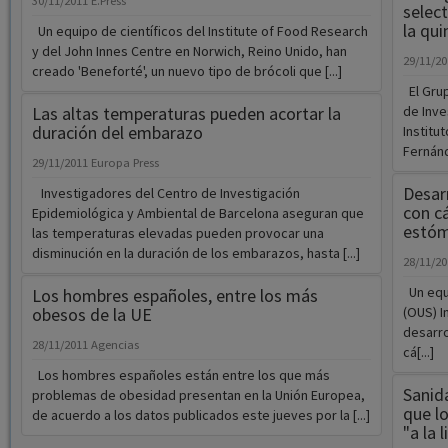
El Grup
Las altas temperaturas pueden acortar la
de Inve
duración del embarazo
Institut
Fernánd
29/11/2011
Europa Press
Desar
Investigadores del Centro de Investigación
con c
Epidemiológica y Ambiental de Barcelona aseguran que
estóm
las temperaturas elevadas pueden provocar una
disminución en la duración de los embarazos, hasta [...]
28/11/2
Un equi
Los hombres españoles, entre los más
obesos de la UE
(OUS) I
desarro
28/11/2011
Agencias
cá[...]
Los hombres españoles están entre los que más
Sanid
problemas de obesidad presentan en la Unión Europea,
que l
de acuerdo a los datos publicados este jueves por la [...]
"a la 
28/11/2
El Mini
puesto 