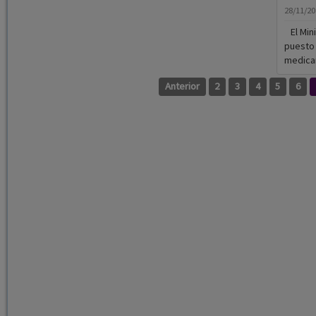
medicam
Anterior
2
3
4
5
6