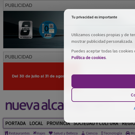
PUBLICIDAD
Tu privacidad es importante
Utilizamos cookies propias y de terc
mostrar publicidad personalizada.
Puedes aceptar todas las cookies o
PUBLICIDAD
Política de cookies
.
Co
PORTADA
LOCAL
PROVINCIA
SOCIEDAD Y CULTURA
REGI
Restaurantes
Viajes
Salud y Belleza
Ciencia
Tecnología
Mo