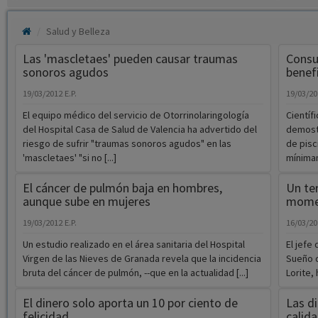
Salud y Belleza
Las 'mascletaes' pueden causar traumas
Consu
sonoros agudos
benef
19/03/2012
E.P.
19/03/2
El equipo médico del servicio de Otorrinolaringología
Científ
del Hospital Casa de Salud de Valencia ha advertido del
demost
riesgo de sufrir "traumas sonoros agudos" en las
de pisc
'mascletaes' "si no [...]
mínimam
El cáncer de pulmón baja en hombres,
Un ter
aunque sube en mujeres
momen
19/03/2012
E.P.
16/03/2
Un estudio realizado en el área sanitaria del Hospital
El jefe
Virgen de las Nieves de Granada revela que la incidencia
Sueño d
bruta del cáncer de pulmón, --que en la actualidad [...]
Lorite, 
El dinero solo aporta un 10 por ciento de
Las di
felicidad
calid