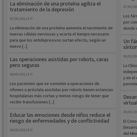
La eliminación de una proteína agiliza el
07/03/2
tratamiento de la depresión
Los fár
07/03/2012
E.P.
por cie
La eliminación de una proteína aumenta el nacimiento de
donde c
nuevas células nerviosas y acorta el tiempo necesario
para que los antidepresivos surtan efecto, según un
Un fá
nuevo [...]
síntom
06/03/2
Las operaciones asistidas por robots, caras
pero seguras
La Clín
indepen
06/03/2012
E.P.
y en el
Los pacientes que se someten a operaciones de
permitirí
riñones o próstata asistidas por robots tienen estancias
hospitalarias más cortas y menos riesgo de tener que
Desar
recibir transfusiones [...]
virtu
05/03/2
Educar las emociones desde niños reduce el
riesgo de enfermedades y de conflictividad
El Cons
Desarro
06/03/2012
E.P.
del Min