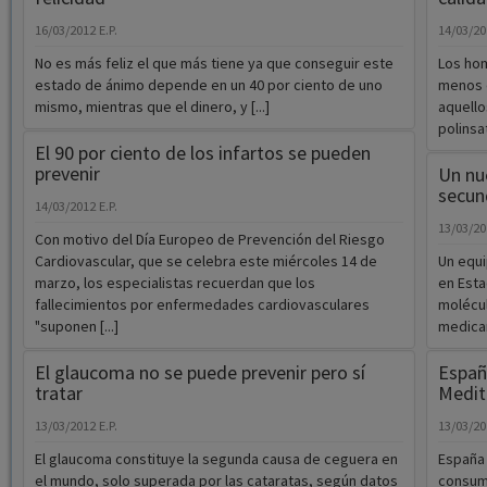
16/03/2012
E.P.
14/03/2
No es más feliz el que más tiene ya que conseguir este
Los hom
estado de ánimo depende en un 40 por ciento de uno
menos e
mismo, mientras que el dinero, y [...]
aquello
polinsa
El 90 por ciento de los infartos se pueden
prevenir
Un nu
secun
14/03/2012
E.P.
13/03/2
Con motivo del Día Europeo de Prevención del Riesgo
Cardiovascular, que se celebra este miércoles 14 de
Un equi
marzo, los especialistas recuerdan que los
en Esta
fallecimientos por enfermedades cardiovasculares
molécul
"suponen [...]
medicam
El glaucoma no se puede prevenir pero sí
Españ
tratar
Medit
13/03/2012
E.P.
13/03/2
El glaucoma constituye la segunda causa de ceguera en
España 
el mundo, solo superada por las cataratas, según datos
consum