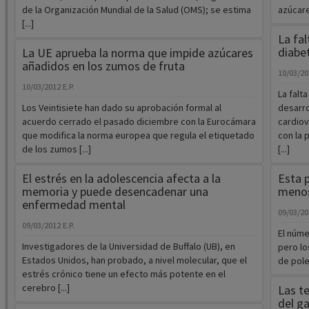
de la Organización Mundial de la Salud (OMS); se estima
azúcare
[...]
La fa
diabe
La UE aprueba la norma que impide azúcares
añadidos en los zumos de fruta
10/03/2
10/03/2012
E.P.
La falt
Los Veintisiete han dado su aprobación formal al
desarro
acuerdo cerrado el pasado diciembre con la Eurocámara
cardiov
que modifica la norma europea que regula el etiquetado
con la 
de los zumos [...]
[...]
El estrés en la adolescencia afecta a la
Esta 
memoria y puede desencadenar una
menos
enfermedad mental
09/03/2
09/03/2012
E.P.
El núme
Investigadores de la Universidad de Buffalo (UB), en
pero lo
Estados Unidos, han probado, a nivel molecular, que el
de pole
estrés crónico tiene un efecto más potente en el
cerebro [...]
Las te
del ga