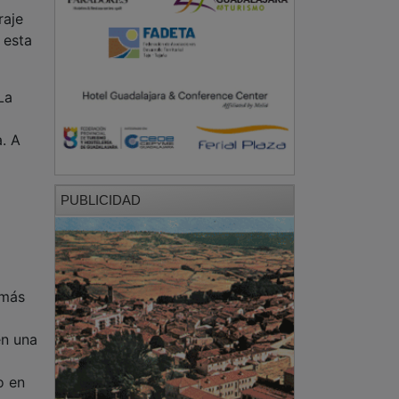
raje
 esta
La
l
a. A
PUBLICIDAD
emás
l
én una
o en