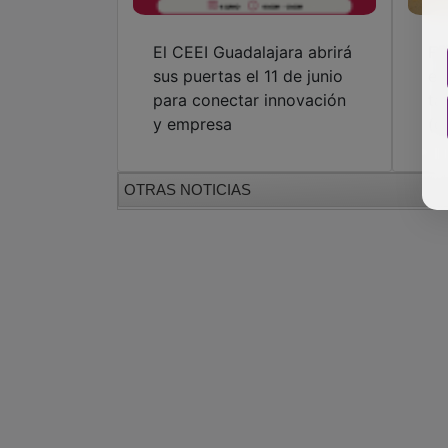
El CEEI Guadalajara abrirá
Fo
sus puertas el 11 de junio
el
para conectar innovación
ta
y empresa
(g
OTRAS NOTICIAS