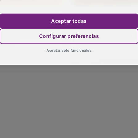
ntanar vuelve a marcar
El PP propone ayudas de
Aceptar todas
 paso de la temporada
la Diputación para los
urina en la provincia
festejos taurinos en los
Configurar preferencias
alería)
pueblos de Guadalajara
Aceptar solo funcionales