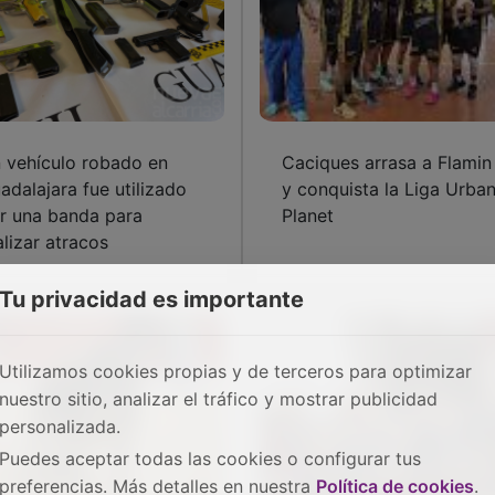
 vehículo robado en
Caciques arrasa a Flamin
adalajara fue utilizado
y conquista la Liga Urba
r una banda para
Planet
alizar atracos
Tu privacidad es importante
Utilizamos cookies propias y de terceros para optimizar
nuestro sitio, analizar el tráfico y mostrar publicidad
personalizada.
Puedes aceptar todas las cookies o configurar tus
preferencias. Más detalles en nuestra
Política de cookies
.