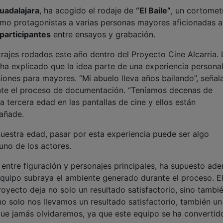
uadalajara
, ha acogido el rodaje de
“El Baile”
, un cortomet
mo protagonistas a varias personas mayores aficionadas a
participantes
entre ensayos y grabación.
trajes rodados este año dentro del Proyecto Cine Alcarria. 
 ha explicado que la idea parte de una experiencia persona
siones para mayores. “Mi abuelo lleva años bailando”, señal
urante el proceso de documentación. “Teníamos decenas de
la tercera edad en las pantallas de cine y ellos están
 añade.
uestra edad, pasar por esta experiencia puede ser algo
 uno de los actores.
entre figuración y personajes principales, ha supuesto ad
l equipo subraya el ambiente generado durante el proceso. E
oyecto deja no solo un resultado satisfactorio, sino tambi
o solo nos llevamos un resultado satisfactorio, también un
que jamás olvidaremos, ya que este equipo se ha convertid