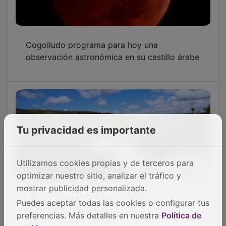
Tu privacidad es importante
Cogolludo acogerá el 17 de mayo un
espectáculo de danza histórica en el Palacio
de los Duques de Medinaceli
Utilizamos cookies propias y de terceros para
optimizar nuestro sitio, analizar el tráfico y
mostrar publicidad personalizada.
Puedes aceptar todas las cookies o configurar tus
preferencias. Más detalles en nuestra
Política de