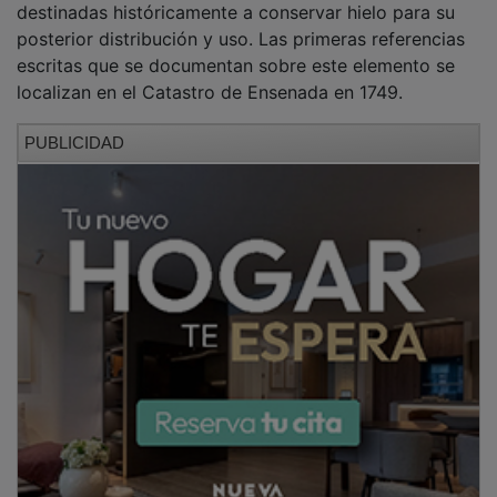
posterior distribución y uso. Las primeras referencias
escritas que se documentan sobre este elemento se
localizan en el Catastro de Ensenada en 1749.
PUBLICIDAD
Su tipología responde a un pozo excavado en el
terreno, revestido con mampostería y cubierto por una
cúpula de piedra, diseñado para garantizar el
aislamiento térmico y la conservación del hielo
durante largos periodos.
La intervención arqueológica ha revelado cómo en un
momento del siglo XIX la cúpula colapsó, pero fue
nuevamente recuperada y el nevero siguió en uso
hasta los inicios de la Guerra Civil española, cuando
entró en desuso. No obstante, uno de los aspectos
más relevantes de este bien es su excelente estado de
conservación, ya que mantiene íntegros todos sus