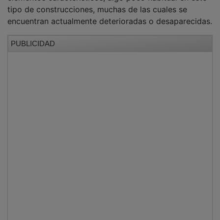
Asimismo, este enclave ha sido objeto de actuaciones
recientes de recuperación, documentación y puesta en
valor impulsadas por el Ayuntamiento de Cogolludo, lo
que ha permitido consolidar su estructura y facilitar su
conocimiento y disfrute por parte de la ciudadanía.