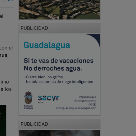
el
PUBLICIDAD
con el
nus
,
ximo
a los
PUBLICIDAD