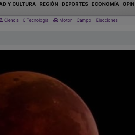
AD Y CULTURA
REGIÓN
DEPORTES
ECONOMÍA
OPIN
Ciencia
Tecnología
Motor
Campo
Elecciones