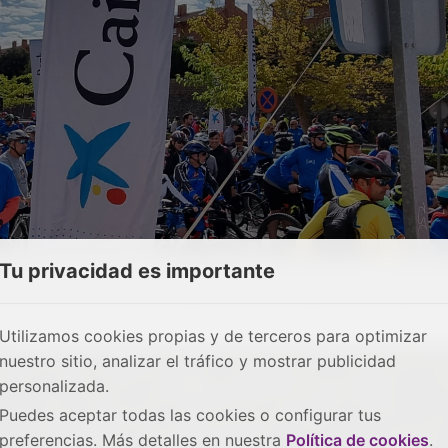
Tu privacidad es importante
otagonistas de esta entrañable cita. Plenamente concienci
a la insistencia de sus padres, ellos ocuparon las calles de
Utilizamos cookies propias y de terceros para optimizar
nuestro sitio, analizar el tráfico y mostrar publicidad
personalizada.
Puedes aceptar todas las cookies o configurar tus
preferencias. Más detalles en nuestra
Política de cookies
.