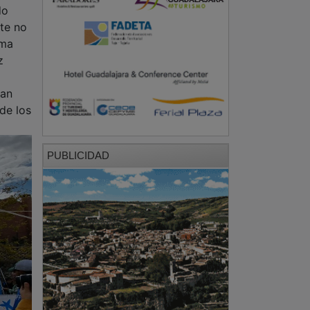
do
nte no
ima
z
uan
de los
PUBLICIDAD