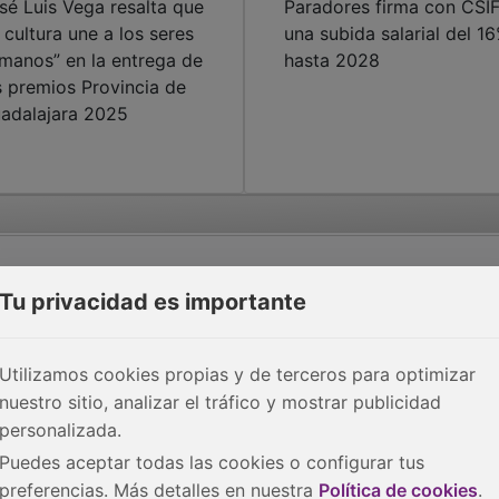
sé Luis Vega resalta que
Paradores firma con CSI
a cultura une a los seres
una subida salarial del 1
manos” en la entrega de
hasta 2028
s premios Provincia de
adalajara 2025
Tu privacidad es importante
Utilizamos cookies propias y de terceros para optimizar
nuestro sitio, analizar el tráfico y mostrar publicidad
personalizada.
Puedes aceptar todas las cookies o configurar tus
preferencias. Más detalles en nuestra
Política de cookies
.