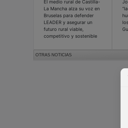
El medio rural de Castilla-
Jo
La Mancha alza su voz en
“l
Bruselas para defender
hu
LEADER y asegurar un
lo
futuro rural viable,
Gu
competitivo y sostenible
OTRAS NOTICIAS