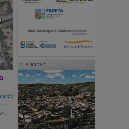
PUBLICIDAD
a
acción
yo,