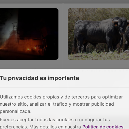
cendio en un edificio de
Estos son los imponente
Tu privacidad es importante
 plantas en Guadalajara
toros para el 18 de abril
en El Casar (fotos)
Utilizamos cookies propias y de terceros para optimizar
nuestro sitio, analizar el tráfico y mostrar publicidad
personalizada.
Puedes aceptar todas las cookies o configurar tus
preferencias. Más detalles en nuestra
Política de cookies
.