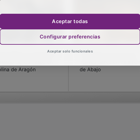
Aceptar todas
Configurar preferencias
Aceptar solo funcionales
blo Bellido acompaña el
El Cenizón se corona en
aslado de los Pasos en
Jueves Santo en Yélamo
lina de Aragón
de Abajo