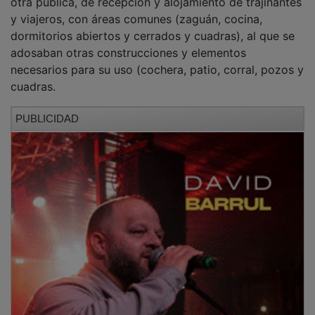
La fachada del volumen principal se caracteriza por
una cierta regularidad, orden y simetría en la
distribución de huecos. Los vanos se ordenan tanto en
la línea vertical como en la horizontal del paño,
manteniendo el ritmo hueco-macizo. Estos huecos son
rectangulares y del mismo tamaño.
Aunque desde su construcción ha sufrido numerosas
intervenciones de reparación, mantenimiento o
reforma (fundamentalmente en 1945 y 1997) que han
alterado parcialmente su distribución original, se