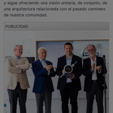
En el caso de la Venta de Aragoncillo se considera que
su arquitectura, aun con las modificaciones
producidas por su cambio de uso, y la documentación
histórica y planimétrica que cita al inmueble como
venta en el camino de Alcolea del Pinar a Molina de
Aragón, y desde allí hacia Aragón, confirman, sin
ninguna duda, que este inmueble fue concebido y
erigido como venta caminera, lo que le otorga un valor
relevante como inmueble propio de las construcciones
camineras de principios de la Edad Contemporánea,
valores que se mantienen por su historia y por su
pervivencia hasta la actualidad, con las lógicas
evoluciones de su transformación en dos viviendas
residenciales, que la hacen merecedora de su