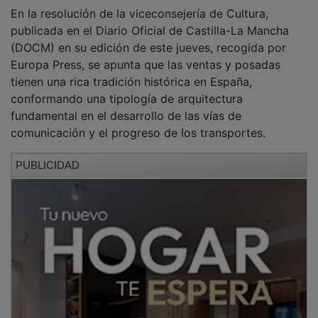
En la resolución de la viceconsejería de Cultura,
publicada en el Diario Oficial de Castilla-La Mancha
(DOCM) en su edición de este jueves, recogida por
Europa Press, se apunta que las ventas y posadas
tienen una rica tradición histórica en España,
conformando una tipología de arquitectura
fundamental en el desarrollo de las vías de
comunicación y el progreso de los transportes.
PUBLICIDAD
En este sentido, apuntan que son bienes esenciales en
la historia, apuntando al valor etnográfico de estos
edificios reconocido el la Ley de Patrimonio Cultural
de Castilla-La Mancha.
En el caso de la Venta de Aragoncillo, el volumen
principal es un caserón de planta rectangular, de dos
plantas, que incluía una zona privada, de residencia de
los venteros y su familia, con almacenes y cuadras, y