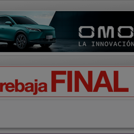
AD Y CULTURA
REGIÓN
DEPORTES
ECONOMÍA
OPIN
Ciencia
Tecnología
Motor
Campo
Elecciones