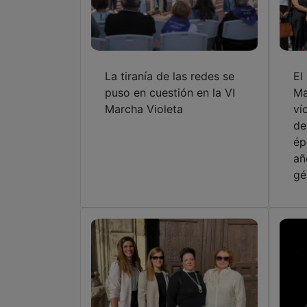
La tiranía de las redes se
El
puso en cuestión en la VI
Ma
Marcha Violeta
ví
de
ép
añ
gé