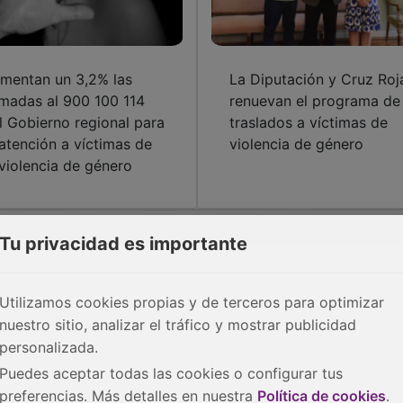
mentan un 3,2% las
La Diputación y Cruz Roj
amadas al 900 100 114
renuevan el programa de
l Gobierno regional para
traslados a víctimas de
 atención a víctimas de
violencia de género
 violencia de género
Tu privacidad es importante
Utilizamos cookies propias y de terceros para optimizar
nuestro sitio, analizar el tráfico y mostrar publicidad
personalizada.
Puedes aceptar todas las cookies o configurar tus
preferencias. Más detalles en nuestra
Política de cookies
.