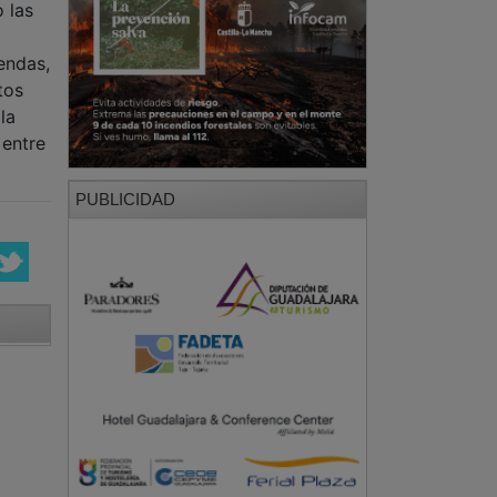
o las
endas,
tos
la
 entre
PUBLICIDAD