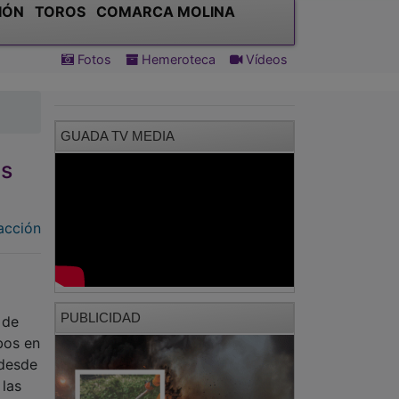
IÓN
TOROS
COMARCA MOLINA
Fotos
Hemeroteca
Vídeos
GUADA TV MEDIA
es
acción
PUBLICIDAD
 de
bos en
 desde
 las