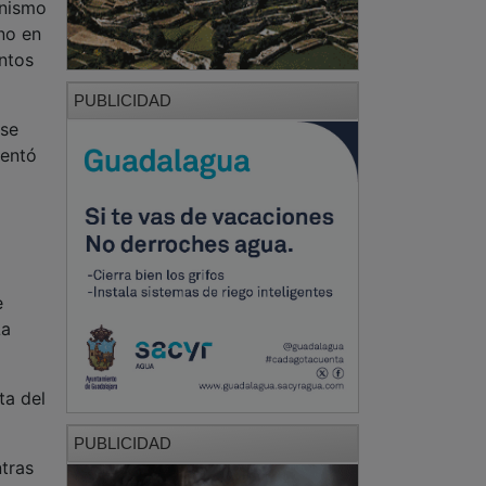
anismo
no en
ntos
PUBLICIDAD
 se
ientó
e
La
ta del
PUBLICIDAD
ntras