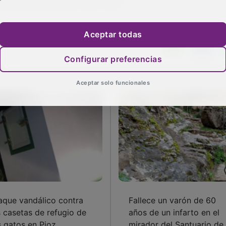
itarios del SESCAM, entre otros.
Aceptar todas
Configurar preferencias
Aceptar solo funcionales
aque vandálico contra
Fallece un varón de 60
s casetas de refugio de
años de un infarto en el
s gatos en Pioz
mirador del Santuario de