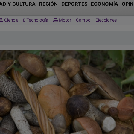
AD Y CULTURA
REGIÓN
DEPORTES
ECONOMÍA
OPIN
Ciencia
Tecnología
Motor
Campo
Elecciones