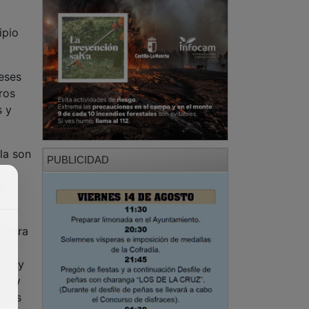
ipio
eses
ros
s y
la son
PUBLICIDAD
el
s para
do.
e hay
as y
icos