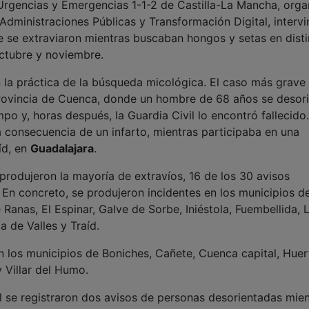
 Urgencias y Emergencias 1-1-2 de Castilla-La Mancha, org
Administraciones Públicas y Transformación Digital, intervi
 se extraviaron mientras buscaban hongos y setas en disti
octubre y noviembre.
n la práctica de la búsqueda micológica. El caso más grave
rovincia de Cuenca, donde un hombre de 68 años se desor
o y, horas después, la Guardia Civil lo encontró fallecido.
 consecuencia de un infarto, mientras participaba en una
íd, en
Guadalajara
.
produjeron la mayoría de extravíos, 16 de los 30 avisos
. En concreto, se produjeron incidentes en los municipios d
Ranas, El Espinar, Galve de Sorbe, Iniéstola, Fuembellida, 
a de Valles y Traíd.
n los municipios de Boniches, Cañete, Cuenca capital, Huer
 Villar del Humo.
al se registraron dos avisos de personas desorientadas mie