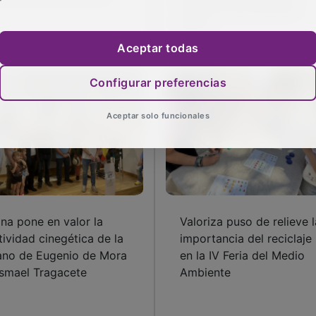
inversión de 500.000
euros
Aceptar todas
Configurar preferencias
Aceptar solo funcionales
lana pone en valor la
Valoriza puso de relieve l
tividad cinegética de la
importancia del reciclaje
no de Eugenio de Mora
en la IV Feria del Medio
Ismael Tragacete
Ambiente