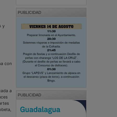
PUBLICIDAD
ó y
ma con
icada a
PUBLICIDAD
uces
artes
obeta,