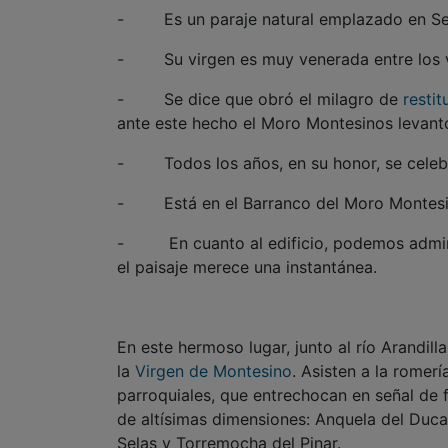
- Es un paraje natural emplazado en Señ
- Su virgen es muy venerada entre los ve
- Se dice que obró el milagro de
restit
ante este hecho el Moro Montesinos levantó
- Todos los años, en su honor, se celeb
- Está en el Barranco del Moro Montesi
- En cuanto al edificio, podemos admira
el paisaje merece una instantánea.
En este hermoso lugar, junto al río Arandill
la
Virgen de Montesino
. Asisten a la romer
parroquiales, que entrechocan en señal de 
de altísimas dimensiones: Anquela del Duca
Selas y Torremocha del Pinar.