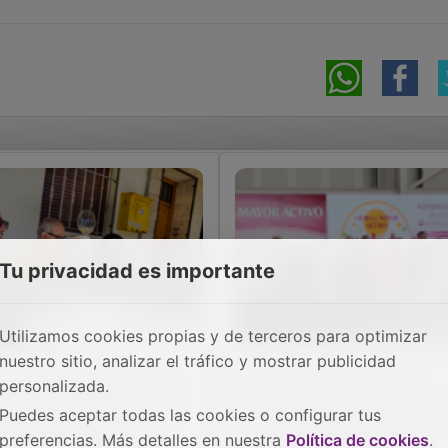
Tu privacidad es importante
Utilizamos cookies propias y de terceros para optimizar
nuestro sitio, analizar el tráfico y mostrar publicidad
rche saca su tradición
El Gobierno regional
personalizada.
natera a la calle en una
blinda la ayuda a domicil
Puedes aceptar todas las cookies o configurar tus
esta que se adelanta
en Azuqueca con una
preferencias. Más detalles en nuestra
Política de cookies
.