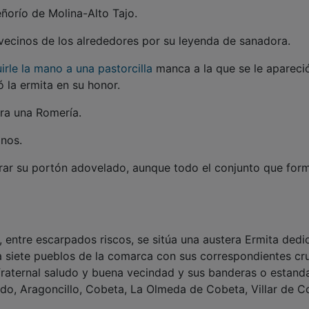
orío de Molina-Alto Tajo.
cinos de los alrededores por su leyenda de sanadora.
uirle la mano a una pastorcilla
manca a la que se le apareci
 la ermita en su honor.
ra una Romería.
nos.
r su portón adovelado, aunque todo el conjunto que for
a, entre escarpados riscos, se sitúa una austera Ermita ded
ía siete pueblos de la comarca con sus correspondientes cr
fraternal saludo y buena vecindad y sus banderas o estand
do, Aragoncillo, Cobeta, La Olmeda de Cobeta, Villar de C