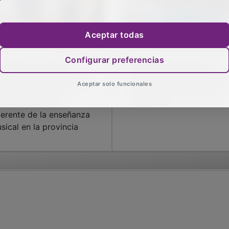
Aceptar todas
Configurar preferencias
 Gobierno regional
Las seis “alarmantes”
staca el papel esencial
deficiencias de la piscina
Aceptar solo funcionales
l Conservatorio de
municipal de Espartales,
adalajara como
según CGT
ferente de la enseñanza
sical en la provincia