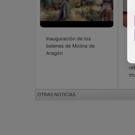
Inauguración de los
El
belenes de Molina de
de
Aragón
de
Gu
re
mu
OTRAS NOTICIAS