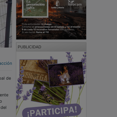
PUBLICIDAD
acción
pal de
dente
co
 del