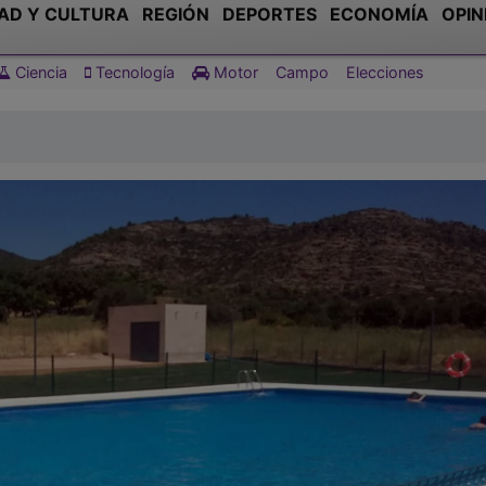
AD Y CULTURA
REGIÓN
DEPORTES
ECONOMÍA
OPIN
Ciencia
Tecnología
Motor
Campo
Elecciones