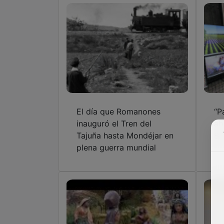
El día que Romanones
“P
inauguró el Tren del
ab
Tajuña hasta Mondéjar en
Br
plena guerra mundial