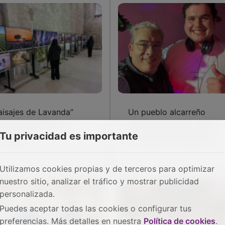
aisajes de Lavanda”
Un pueblo alcarreño
re sus puertas en
estrena el primer “pub
Tu privacidad es importante
ihuega
municipal” de España
Utilizamos cookies propias y de terceros para optimizar
nuestro sitio, analizar el tráfico y mostrar publicidad
personalizada.
Puedes aceptar todas las cookies o configurar tus
preferencias. Más detalles en nuestra
Política de cookies
.