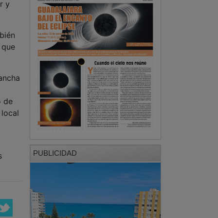
r y
bién
a que
Mancha
o de
 local
PUBLICIDAD
s