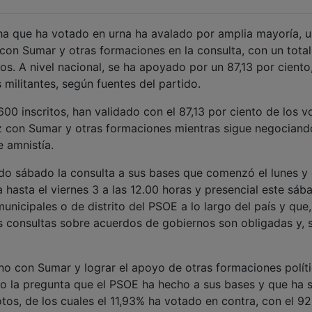
ha que ha votado en urna ha avalado por amplia mayoría, 
 con Sumar y otras formaciones en la consulta, con un tota
os. A nivel nacional, se ha apoyado por un 87,13 por ciento
 militantes, según fuentes del partido.
.600 inscritos, han validado con el 87,13 por ciento de los v
z con Sumar y otras formaciones mientras sigue negociand
e amnistía.
do sábado la consulta a sus bases que comenzó el lunes y 
hasta el viernes 3 a las 12.00 horas y presencial este sáb
unicipales o de distrito del PSOE a lo largo del país y que,
as consultas sobre acuerdos de gobiernos son obligadas y, 
no con Sumar y lograr el apoyo de otras formaciones polít
ido la pregunta que el PSOE ha hecho a sus bases y que ha 
otos, de los cuales el 11,93% ha votado en contra, con el 9