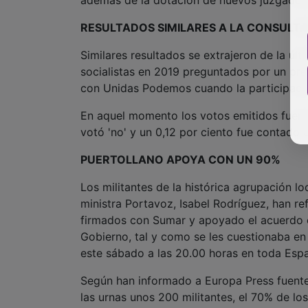
además de la dotación de nuevos juzgados 
RESULTADOS SIMILARES A LA CONSULTA
Similares resultados se extrajeron de la úl
socialistas en 2019 preguntados por un pr
con Unidas Podemos cuando la participación
En aquel momento los votos emitidos fueron 
votó 'no' y un 0,12 por ciento fue contado
PUERTOLLANO APOYA CON UN 90%
Los militantes de la histórica agrupación lo
ministra Portavoz, Isabel Rodríguez, han r
firmados con Sumar y apoyado el acuerdo c
Gobierno, tal y como se les cuestionaba en 
este sábado a las 20.00 horas en toda Esp
Según han informado a Europa Press fuente
las urnas unos 200 militantes, el 70% de los