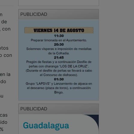
un
PUBLICIDAD
l de
, con
otos
o con
en la
ado
su
PUBLICIDAD
icas
sido
2%