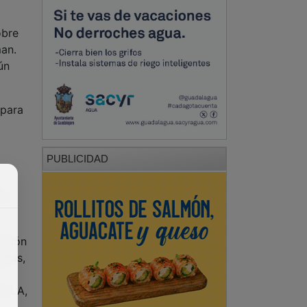
obre
man.
ún
 para
PUBLICIDAD
el
tación
emás,
l FLA,