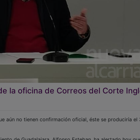
de la oficina de Correos del Corte Ing
 aún no tienen confirmación oficial, éste se produciría el 
iento de Guadalajara, Alfonso Esteban, ha alertado hoy que