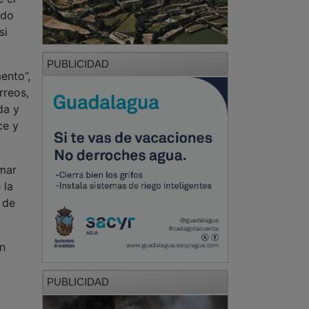
rdo
si
PUBLICIDAD
ento”,
rreos,
da y
ce y
mar
 la
 de
n
PUBLICIDAD