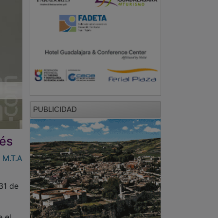
PUBLICIDAD
lés
M.T.A
31 de
 el