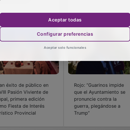
Aceptar todas
Configurar preferencias
Aceptar solo funcionales
an éxito de público en
Rojo: “Guarinos impide
 VIII Pasión Viviente de
que el Ayuntamiento se
iépal, primera edición
pronuncie contra la
mo Fiesta de Interés
guerra, plegándose a
rístico Provincial
Trump”