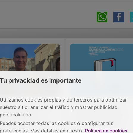
Tu privacidad es importante
Utilizamos cookies propias y de terceros para optimizar
nuestro sitio, analizar el tráfico y mostrar publicidad
adalajara refuerza la
Guadalajara ya tiene
personalizada.
mpieza urbana con
imagen oficial para la
pecial atención a los
Feria del Libro 2026
Puedes aceptar todas las cookies o configurar tus
evos barrios
preferencias. Más detalles en nuestra
Política de cookies
.