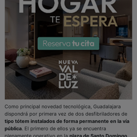
plenamente operativo en la
plaza de Santo Domingo
,
mientras que el segundo quedará ubicado en la
plaza
de España
, frente a la fachada del Palacio del
Infantado. Estos dispositivos urbanos funcionan
mediante baterías autónomas con una vida útil de
cuatro años, disponen de sistemas de geolocalización
integrados y guían al usuario mediante sencillas
instrucciones de voz automáticas.
PUBLICIDAD