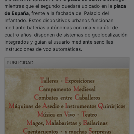
Por su parte, Rubén Viejo ha aportado una visión
estadística sobre la importancia de la implantación de
estos sistemas, recordando que en España se
registran alrededor de
30.000 paradas cardíacas
anuales en la vía pública
, con una tasa de
supervivencia actual que apenas oscila entre el 5% y el
10% de los afectados si no se interviene de manera
inmediata con maniobras de reanimación y soporte
vital básico.