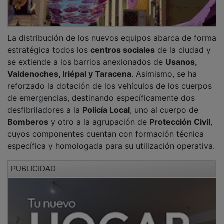
La distribución de los nuevos equipos abarca de forma
estratégica todos los
centros sociales
de la ciudad y
se extiende a los barrios anexionados de
Usanos,
Valdenoches, Iriépal y Taracena
. Asimismo, se ha
reforzado la dotación de los vehículos de los cuerpos
de emergencias, destinando específicamente dos
desfibriladores a la
Policía Local
, uno al cuerpo de
Bomberos
y otro a la agrupación de
Protección Civil
,
cuyos componentes cuentan con formación técnica
específica y homologada para su utilización operativa.
PUBLICIDAD
Como principal novedad tecnológica, Guadalajara
dispondrá por primera vez de dos desfibriladores de
tipo tótem instalados de forma permanente en la vía
pública
. El primero de ellos ya se encuentra