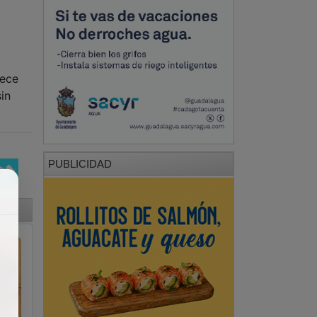
lece
in
PUBLICIDAD