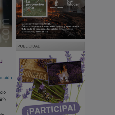
PUBLICIDAD
u
acción
cio
go,
cio