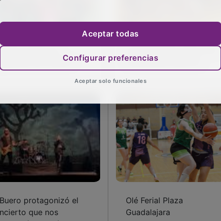
Aceptar todas
pate cruel en la
El Ferial Plaza cierra una
Configurar preferencias
spedida del Dínamo
temporada histórica
Aceptar solo funcionales
 Buero protagonizó el
Olé Ferial Plaza
ncierto que nos
Guadalajara