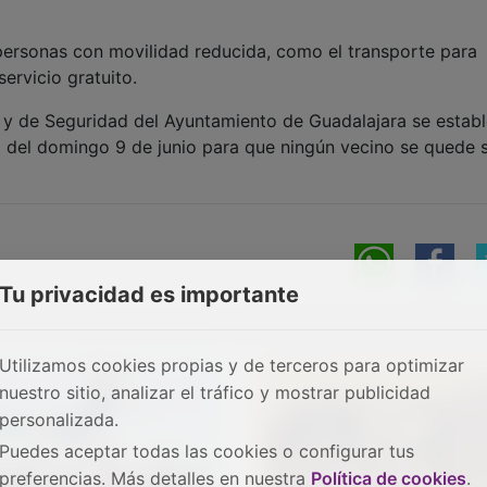
personas con movilidad reducida, como el transporte para
ervicio gratuito.
s y de Seguridad del Ayuntamiento de Guadalajara se estab
da del domingo 9 de junio para que ningún vecino se quede s
Tu privacidad es importante
Utilizamos cookies propias y de terceros para optimizar
nuestro sitio, analizar el tráfico y mostrar publicidad
personalizada.
Puedes aceptar todas las cookies o configurar tus
preferencias. Más detalles en nuestra
Política de cookies
.