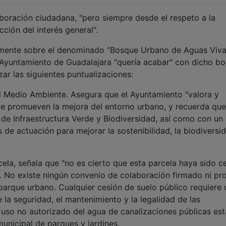
laboración ciudadana, "pero siempre desde el respeto a la
cción del interés general".
emente sobre el denominado “Bosque Urbano de Aguas Vivas
 Ayuntamiento de Guadalajara "quería acabar" con dicho bo
ar las siguientes puntualizaciones:
 Medio Ambiente. Asegura que el Ayuntamiento "valora y
que promueven la mejora del entorno urbano, y recuerda que
de Infraestructura Verde y Biodiversidad, así como con un 
 de actuación para mejorar la sostenibilidad, la biodiversi
cela, señala que "no es cierto que esta parcela haya sido c
. No existe ningún convenio de colaboración firmado ni pr
arque urbano. Cualquier cesión de suelo público requiere 
 la seguridad, el mantenimiento y la legalidad de las
 uso no autorizado del agua de canalizaciones públicas est
unicipal de parques y jardines.