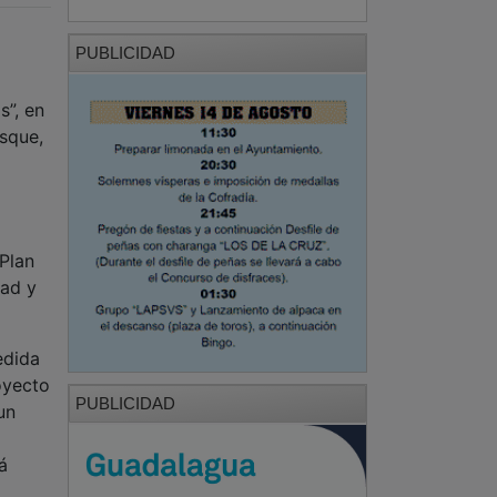
PUBLICIDAD
”, en
sque,
Plan
dad y
edida
oyecto
PUBLICIDAD
un
á