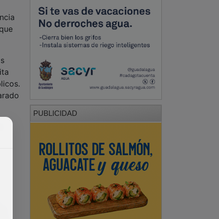
ncia
 que
os
ita
licos.
larado
PUBLICIDAD
el
 lo