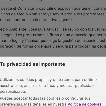
 desde el Consistorio capitalino explican que tienen consta
écnicos de Medio Ambiente ya advirtieron a los promotores
 eran contrarias a la normativa vigente.
edio Ambiente, José Luis Alguacil, se reunió con los vecin
n legal: “Les propusimos la firma de un convenio que perm
l marco legal y técnico que exige la gestión de espacios púb
laboración de forma ordenada y segura para todos”, ha dec
iálogo y a la colaboración ciudadana, "pero siempre desde 
Tu privacidad es importante
ica y la protección del interés general".
Utilizamos cookies propias y de terceros para optimizar
nuestro sitio, analizar el tráfico y mostrar publicidad
personalizada.
n señalaba que el pasado mes de julio "el Ayuntamiento de
Puedes aceptar todas las cookies o configurar tus
on las que se regaban el Bosque Urbano de Aguas Vivas, a
preferencias. Más detalles en nuestra
Política de cookies
.