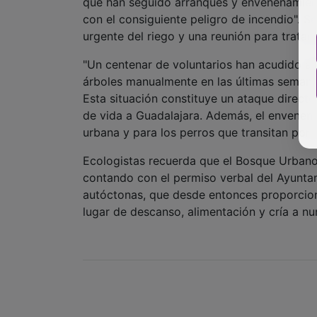
que han seguido arranques y envenenamien
con el consiguiente peligro de incendio". S
urgente del riego y una reunión para tratar 
"Un centenar de voluntarios han acudido al
árboles manualmente en las últimas semanas
Esta situación constituye un ataque direct
de vida a Guadalajara. Además, el envenen
urbana y para los perros que transitan por l
Ecologistas recuerda que el Bosque Urbano 
contando con el permiso verbal del Ayunta
autóctonas, que desde entonces proporcion
lugar de descanso, alimentación y cría a n