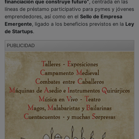
La jornada concluirá con la ponencia
“Invertir en
Castilla-La Mancha: Instrumentos públicos de
financiación para hacer tus proyectos realidad”
,
impartida por
Carla Marcos Fernández
, responsable
de la Unidad de Acompañamiento del IFCLM, que
explicará las líneas de inversión del instituto y sus
programas para pymes viables, infraestructuras y
suelo industrial.
PUBLICIDAD