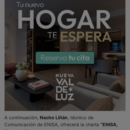
financiación que construye futuro”
, centrada en las
líneas de préstamo participativo para pymes y jóvenes
emprendedores, así como en el
Sello de Empresa
Emergente
, ligado a los beneficios previstos en la
Ley
de Startups
.
PUBLICIDAD