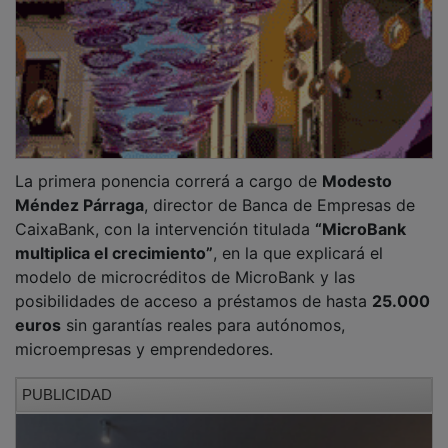
La primera ponencia correrá a cargo de
Modesto
Méndez Párraga
, director de Banca de Empresas de
CaixaBank, con la intervención titulada
“MicroBank
multiplica el crecimiento”
, en la que explicará el
modelo de microcréditos de MicroBank y las
posibilidades de acceso a préstamos de hasta
25.000
euros
sin garantías reales para autónomos,
microempresas y emprendedores.
PUBLICIDAD
A continuación,
Nacho Liñán
, técnico de
Comunicación de ENISA, ofrecerá la charla
“ENISA,