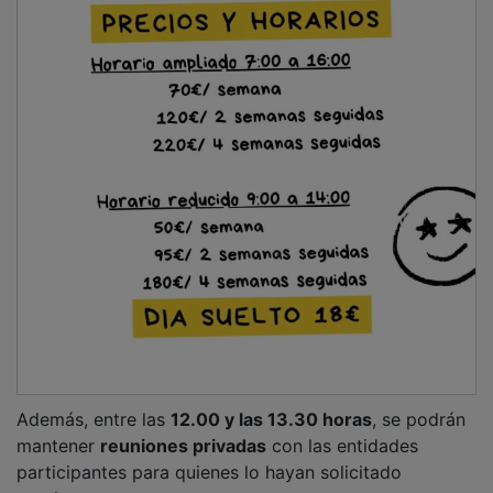
previamente.
La asistencia será
gratuita
, aunque el aforo es limitado
y la inscripción previa es obligatoria a través de la
web del
CEEI Guadalajara
.
NOTICIAS RELACIONADAS