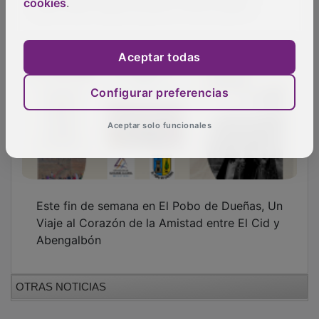
cookies
.
Aceptar todas
Configurar preferencias
Aceptar solo funcionales
Este fin de semana en El Pobo de Dueñas, Un
Viaje al Corazón de la Amistad entre El Cid y
Abengalbón
OTRAS NOTICIAS