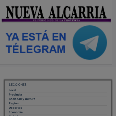
Economía
Opinión
NUEVA ALCARRIA
Quiénes somos
MÁS INFORMACIÓN
Aviso Legal
Política de Privacidad
Politica de Cookies
Mas informacion sobre las cookies
BASES CONCURSO FOTOGRAFÍA LAVANDA
OTROS ENLACES
Sistemas Integrales Cualificados
Entrada Bloggers
Aviso Legal
Configuración de Cookies
Empleo Trabajando.es
Tiempo: 0.1157 seg., Memoria Usada: 0.94 MB
Diseño web
Inweb
© 2015 - 2026
Volver arriba