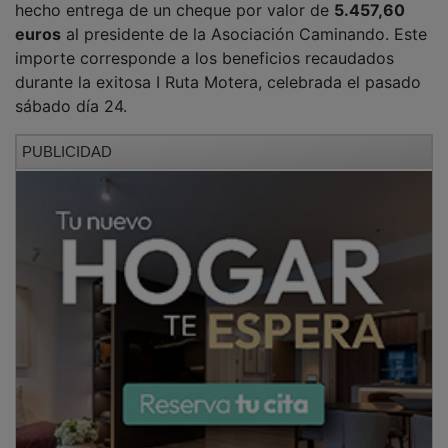
euros
al presidente de la Asociación Caminando. Este
importe corresponde a los beneficios recaudados
durante la exitosa I Ruta Motera, celebrada el pasado
sábado día 24.
PUBLICIDAD
La suma económica entregada se destinará
íntegramente a
facilitar el día a día de los niños y sus
familias
a los que atiende la Asociación Caminando,
contribuyendo a mejorar su calidad de vida.
Desde el Club Motero "Los Tumbaditas" han
anunciado, además, que la
II Ruta Motera
ya está en
marcha y que en breve se comunicará la fecha de su
realización, invitando a la participación de todos para
seguir apoyando esta causa solidaria.