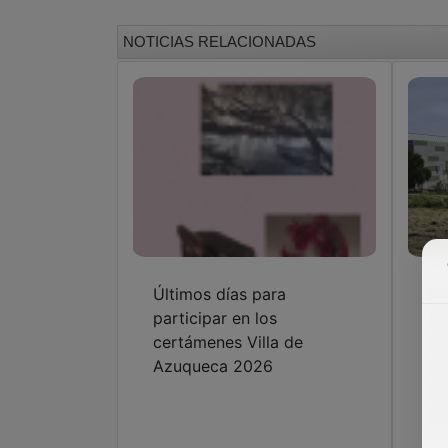
NOTICIAS RELACIONADAS
Últimos días para
El
participar en los
Az
certámenes Villa de
nu
Azuqueca 2026
re
ma
ci