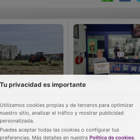
Tu privacidad es importante
 Ayuntamiento de
Un boleto sellado en
uqueca incorpora un
Azuqueca de Henares
Utilizamos cookies propias y de terceros para optimizar
evo tractor para
reparte más de 67.000
nuestro sitio, analizar el tráfico y mostrar publicidad
forzar los trabajos de
euros en la Bonoloto
personalizada.
ntenimiento en la
udad
Puedes aceptar todas las cookies o configurar tus
preferencias. Más detalles en nuestra
Política de cookies
.