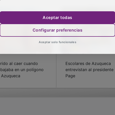
Aceptar todas
Configurar preferencias
Aceptar solo funcionales
rido al caer cuando
Escolares de Azuqueca
abajaba en un polígono
entrevistan al presidente
 Azuqueca
Page