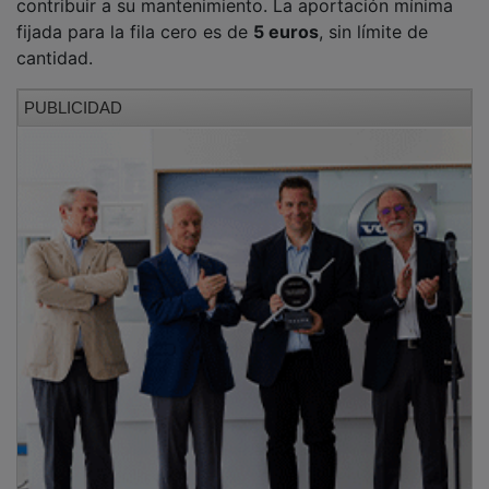
El cartel de esta campaña de apoyo vincula además la
edición de este año al
20 aniversario de “American
Land”
, de
Bruce Springsteen with The Seeger
Sessions Band
, dentro del ya conocido
Bruce
Springsteen Festival
de Peralejos.
PUBLICIDAD