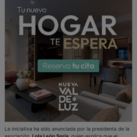
asociación,
Lola León Soria
, quien explica que el
llamamiento responde a la necesidad de evitar la
desaparición del festival por falta de recursos
económicos. Según señala, los conciertos siempre han
sido gratuitos y hasta ahora se habían sostenido
gracias al autofinanciamiento obtenido mediante la
venta de merchandising y con el respaldo puntual del
Ayuntamiento para cubrir gastos cuando era
necesario.
PUBLICIDAD