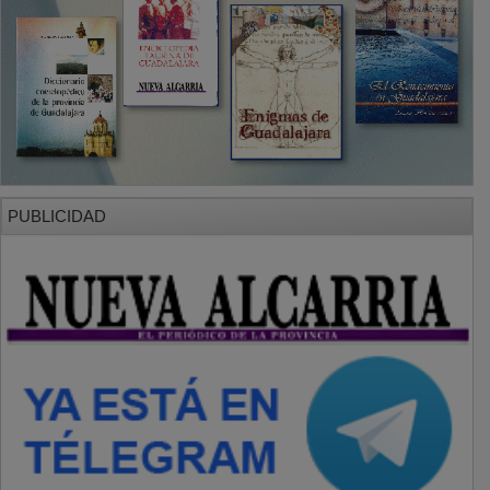
SECCIONES
Local
Provincia
Sociedad y Cultura
Región
Deportes
Economía
Opinión
NUEVA ALCARRIA
Quiénes somos
MÁS INFORMACIÓN
Aviso Legal
Política de Privacidad
Politica de Cookies
Mas informacion sobre las cookies
BASES CONCURSO FOTOGRAFÍA LAVANDA
OTROS ENLACES