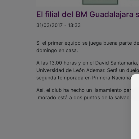
El filial del BM Guadalajar
31/03/2017 - 13:33
Si el primer equipo se juega buena parte de
domingo en casa.
A las 13.00 horas y en el David Santamaría,
Universidad de León Ademar. Será un duelo, 
segunda temporada en Primera Nacional.
Así, el club ha hecho un llamamiento para q
morado está a dos puntos de la salvación 