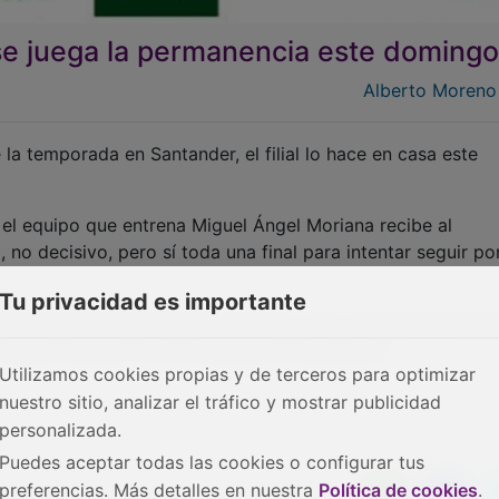
a se juega la permanencia este domingo
Alberto Moreno
 la temporada en Santander, el filial lo hace en casa este
 el equipo que entrena Miguel Ángel Moriana recibe al
no decisivo, pero sí toda una final para intentar seguir po
Tu privacidad es importante
ue la familia del balonmano apoye a sus ‘cachorros’. El equ
cuando quedan cinco jornadas por disputarse.
Utilizamos cookies propias y de terceros para optimizar
nuestro sitio, analizar el tráfico y mostrar publicidad
personalizada.
Puedes aceptar todas las cookies o configurar tus
preferencias. Más detalles en nuestra
Política de cookies
.