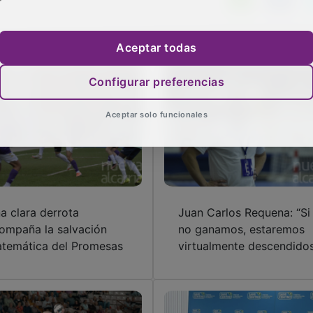
Aceptar todas
Configurar preferencias
Aceptar solo funcionales
a clara derrota
Juan Carlos Requena: “Si
ompaña la salvación
no ganamos, estaremos
temática del Promesas
virtualmente descendido