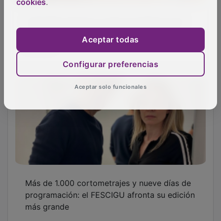
cookies
.
Cabanillas ejecuta un plan de desbroce de
cunetas para contener la proliferación de
conejos
Aceptar todas
Configurar preferencias
Aceptar solo funcionales
Más de 1.000 cortometrajes y nueve días de
programación: el FESCIGU afronta su edición
más grande