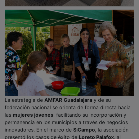
presentó los casos de éxito de
Loreto Palafox
, al
frente de la empresa
Trufa Cero
en el municipio de
Cifuentes
, y de Sara Corral, dedicada al sector de la
lavanda
en
Brihuega
. Ambas empresarias expusieron
sus modelos de
emprendimiento
ante el público
madrileño, ejemplificando la modernización económica
y el relevo generacional en el campo.
PUBLICIDAD