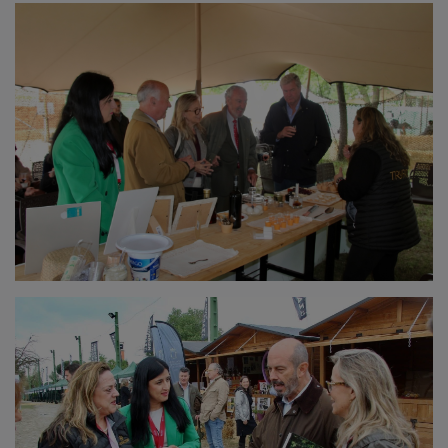
El programa de este año culminará el próximo 13 de
junio con la jornada titulada Mujeres en la
Ganadería
Brava
, que se celebrará en la localidad de
Fuentelencina
. El encuentro tendrá lugar en las
instalaciones de la
Ganadería de la Morera
y contará
con la colaboración de las peñas taurinas de
Galápagos y Tendilla.
PUBLICIDAD