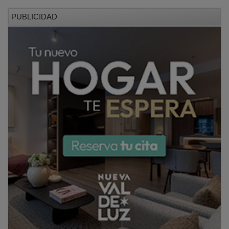
PUBLICIDAD
La estrategia de
AMFAR Guadalajara
y de su
federación nacional se orienta de forma directa hacia
las
mujeres jóvenes
, facilitando su incorporación y
permanencia en los municipios a través de negocios
innovadores. En el marco de
SiCampo
, la asociación