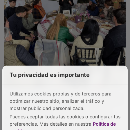
presente ejercicio junto con la divulgación de la labor
solidaria de la Fundación
Nipace
en la rehabilitación
de niños con parálisis cerebral.
PUBLICIDAD
Tu privacidad es importante
Utilizamos cookies propias y de terceros para
optimizar nuestro sitio, analizar el tráfico y
mostrar publicidad personalizada.
Puedes aceptar todas las cookies o configurar tus
preferencias. Más detalles en nuestra
Política de