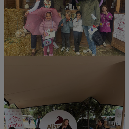
Esta cita sectorial, diseñada para atraer a una elevada
asistencia de
mujeres jóvenes
, centrará su debate en
el papel de las
toreras
y las profesionales de las
explotaciones ganaderas de lidia, clausurando las
actividades destacadas de la organización para el