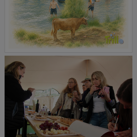
Coincidiendo con la jornada de hoy, 16 de mayo de
2026, la organización desarrolla una serie de
encuentros técnicos dentro de su programación
provincial en Guadalajara. Estas actividades
formativas y de dinamización se han venido
ejecutando a lo largo de la semana en diversas
localidades alcarreñas y continuarán durante los
próximos días para agrupar al mayor número de
profesionales en la provincia.
PUBLICIDAD