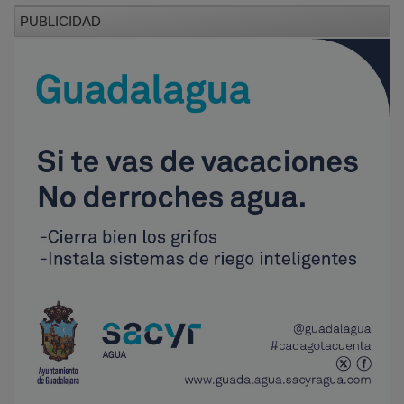
El
Maratón de los Cuentos
, que celebra este año su
34ª edición
, ofrecerá
46 horas ininterrumpidas de
narración oral
, desde la tarde de este viernes 13 hasta
el domingo 15 de junio, con la
mitología
como tema
central.
PUBLICIDAD