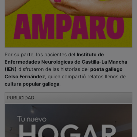
Por su parte, los pacientes del
Instituto de
Enfermedades Neurológicas de Castilla-La Mancha
(IEN)
disfrutaron de las historias del
poeta gallego
Celso Fernández
, quien compartió relatos llenos de
cultura popular gallega
.
PUBLICIDAD
Estas actividades, organizadas por el
Seminario de
Literatura Infantil y Juvenil
, forman parte de la
programación del Maratón con el objetivo de
hacer
llegar los cuentos a todos los públicos
, especialmente
a quienes no pueden acudir al escenario principal.