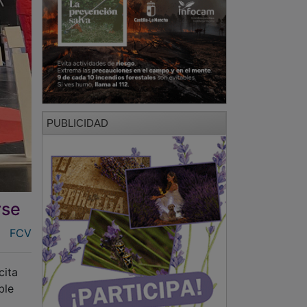
PUBLICIDAD
rse
FCV
cita
ble