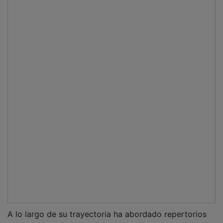
que van del
Barroco
y el
Renacimiento
a la música
contemporánea, las bandas sonoras y los
espectáculos temáticos. Entre sus proyectos más
conocidos figura
“Score”
, una producción que fusiona
música coral-sinfónica, cine, danza y teatro.
PUBLICIDAD