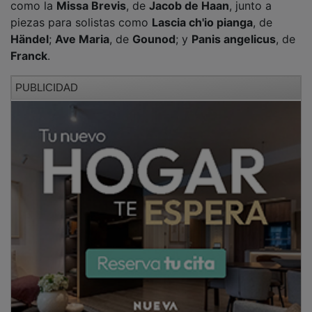
piezas para solistas como
Lascia ch'io pianga
, de
Händel
;
Ave Maria
, de
Gounod
; y
Panis angelicus
, de
Franck
.
PUBLICIDAD
Uno de los momentos más destacados de la velada
fue el estreno de la
Salve de Trueba
, interpretada por
primera vez en Guadalajara. El concierto concluyó con
Zadok the Priest
, de
Händel
, en un cierre que arrancó
una larga ovación del público y obligó al director
Alfonso Maribona
a salir a saludar en varias
ocasiones, antes de ofrecer como bis una nueva
interpretación de la misma pieza.
PUBLICIDAD