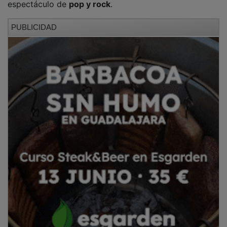
Fundado en
2008
, el
Orfeón y Orquesta Joaquín
Turina
nació en Guadalajara con el objetivo de
impulsar la música coral y sinfónica. Desde entonces
ha evolucionado desde un formato coral inicial hacia
una estructura más amplia que integra coro, orquesta
y producciones propias de gran formato.
PUBLICIDAD