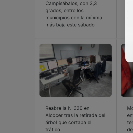
Campisábalos, con 3,3
Gu
grados, entre los
gr
municipios con la mínima
de
más baja este sábado
té
Reabre la N-320 en
Mo
Alcocer tras la retirada del
en
árbol que cortaba el
te
tráfico
de