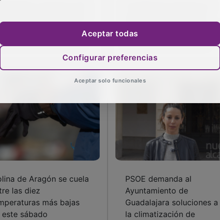
adalajara rozará los 30
El Hotel Iris renueva su
ados este viernes antes
apuesta por la Red de
 un acusado bajón
Calor de Guadalajara tra
Aceptar todas
rmico el fin de semana
seis años de conexión
Configurar preferencias
Aceptar solo funcionales
lina de Aragón se cuela
PSOE demanda al
tre las diez
Ayuntamiento de
mperaturas más bajas
Guadalajara soluciones a
 este sábado
la climatización de