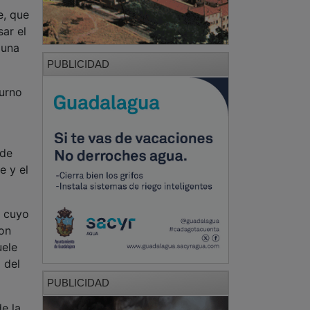
e, que
sar el
 una
PUBLICIDAD
turno
 de
e y el
, cuyo
con
uele
 del
PUBLICIDAD
de la