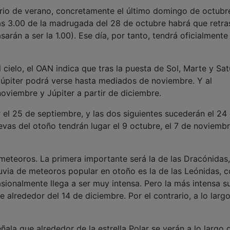
ario de verano, concretamente el último domingo de octubr
 las 3.00 de la madrugada del 28 de octubre habrá que retra
sarán a ser la 1.00). Ese día, por tanto, tendrá oficialmente
cielo, el OAN indica que tras la puesta de Sol, Marte y Sa
 Júpiter podrá verse hasta mediados de noviembre. Y al
noviembre y Júpiter a partir de diciembre.
r el 25 de septiembre, y las dos siguientes sucederán el 24
vas del otoño tendrán lugar el 9 octubre, el 7 de noviembr
 meteoros. La primera importante será la de las Dracónidas
luvia de meteoros popular en otoño es la de las Leónidas, 
ionalmente llega a ser muy intensa. Pero la más intensa s
 alrededor del 14 de diciembre. Por el contrario, a lo largo
ñala que alrededor de la estrella Polar se verán a lo largo 