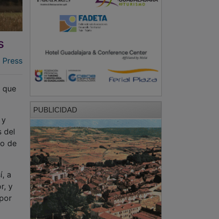
s
 Press
á que
PUBLICIDAD
 y
s del
io de
í, a
r, y
 por