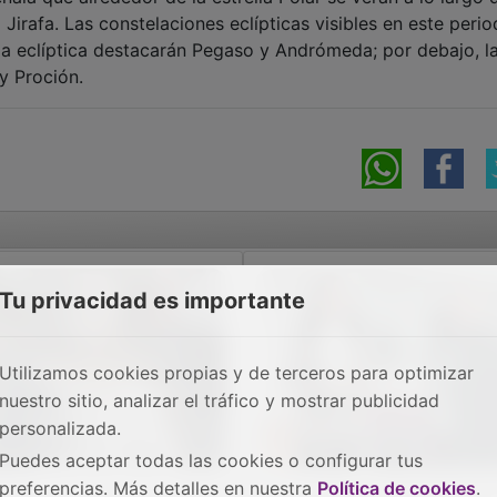
Jirafa. Las constelaciones eclípticas visibles en este peri
la eclíptica destacarán Pegaso y Andrómeda; por debajo, l
 y Proción.
Tu privacidad es importante
Utilizamos cookies propias y de terceros para optimizar
nuestro sitio, analizar el tráfico y mostrar publicidad
personalizada.
Puedes aceptar todas las cookies o configurar tus
preferencias. Más detalles en nuestra
Política de cookies
.