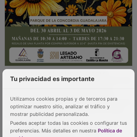
La directora general ha subrayado que estas
actuaciones permitirán avanzar en la regeneración del
Tu privacidad es importante
área afectada, favorecer la recuperación de la
actividad ganadera tradicional, esencial para el
mantenimiento del sector agroforestal y la prevención
Utilizamos cookies propias y de terceros para
de incendios, además del fortalecimiento del tejido
optimizar nuestro sitio, analizar el tráfico y
socioeconómico local".
mostrar publicidad personalizada.
Puedes aceptar todas las cookies o configurar tus
COMPROMISO CON LA
preferencias. Más detalles en nuestra
Política de