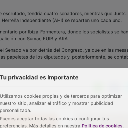
je escrutado, tendría cuatro senadores, mientras que Junts,
 Herreña Independiente (AHI) se reparten uno cada uno.
mentario por Ibiza-Formentera, donde los socialistas se ha
oalición con Sumar, EUIB y ARA.
del Senado va por detrás del Congreso, ya que en las mesa
las papeletas de los diputados y, posteriormente, se contab
Tu privacidad es importante
Utilizamos cookies propias y de terceros para optimizar
nuestro sitio, analizar el tráfico y mostrar publicidad
personalizada.
Puedes aceptar todas las cookies o configurar tus
preferencias. Más detalles en nuestra
Política de cookies
.