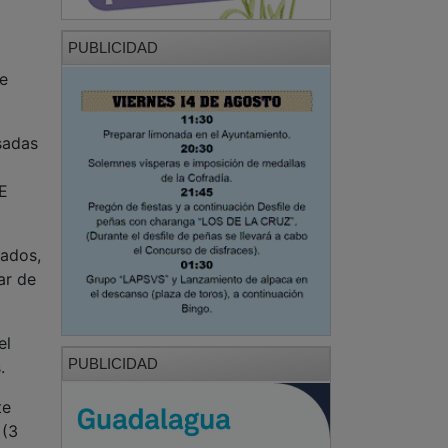
PUBLICIDAD
a
ue
sadas
OE
tados,
ar de
el
PUBLICIDAD
.
te
 (3