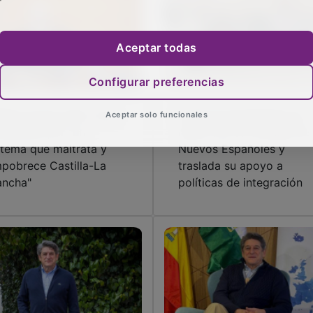
Aceptar todas
Configurar preferencias
llido acusa a PP y Vox
El PP de Guadalajara se
Aceptar solo funcionales
 apostar por "un
reúne con su Consejo de
stema que maltrata y
Nuevos Españoles y
pobrece Castilla-La
traslada su apoyo a
ncha"
políticas de integración