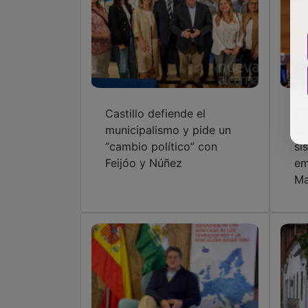
Castillo defiende el
Be
municipalismo y pide un
de
“cambio político” con
si
Feijóo y Núñez
em
Ma