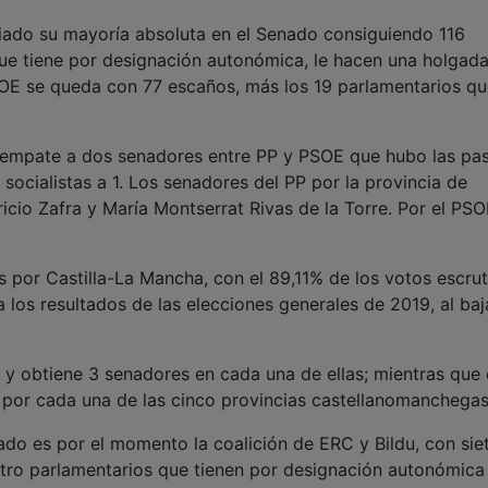
pliado su mayoría absoluta en el Senado consiguiendo 116
ue tiene por designación autonómica, le hacen una holgad
SOE se queda con 77 escaños, más los 19 parlamentarios q
l empate a dos senadores entre PP y PSOE que hubo las pa
 socialistas a 1. Los senadores del PP por la provincia de
ricio Zafra y María Montserrat Rivas de la Torre. Por el PS
s por Castilla-La Mancha, con el 89,11% de los votos escru
 los resultados de las elecciones generales de 2019, al baj
s y obtiene 3 senadores en cada una de ellas; mientras que 
por cada una de las cinco provincias castellanomanchegas
enado es por el momento la coalición de ERC y Bildu, con sie
atro parlamentarios que tienen por designación autonómica