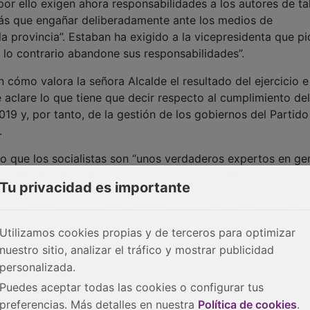
cómo valora la señora Alcalde el resultado del ejercicio e
 aclare lo que tiene que decir respecto al cumplimiento del
019 y, por tanto, de la gestión de los gobiernos del Partido
.
o que los socialistas son “unos verdaderos expertos en ge
 el Partido Popular entró a gobernar en la Diputación Prov
da de 70 millones de euros, lo que se traduce en un 166,4% 
ovincial, José Manuel Latre, ha recordado que el Partido Po
te, llevando a cabo una gestión verdaderamente responsabl
Tu privacidad es importante
rno más inversor de la historia de la Diputación.
 contra ellos el PSOE “no puede hacer nada, aunque se emp
trado que la gestión del Partido Popular en la Diputación e
Utilizamos cookies propias y de terceros para optimizar
onsabilidad y rigor”, ha concluido.
nuestro sitio, analizar el tráfico y mostrar publicidad
personalizada.
Puedes aceptar todas las cookies o configurar tus
preferencias. Más detalles en nuestra
Política de cookies
.