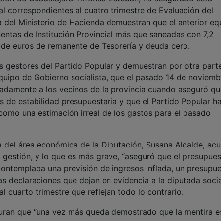
s de euros de remanente de Tesorería y deuda cero.
res gestores del Partido Popular y demuestran por otra parte
 equipo de Gobierno socialista, que el pasado 14 de noviemb
radamente a los vecinos de la provincia cuando aseguró qu
s de estabilidad presupuestaria y que el Partido Popular h
í como una estimación irreal de los gastos para el pasado
 del área económica de la Diputación, Susana Alcalde, acu
 gestión, y lo que es más grave, “aseguró que el presupue
 contemplaba una previsión de ingresos inflada, un presupu
nas declaraciones que dejan en evidencia a la diputada socia
l cuarto trimestre que reflejan todo lo contrario.
guran que “una vez más queda demostrado que la mentira es
 por ello exigen ahora responsabilidades a los autores de ta
más que engañar deliberadamente ante los medios de
a provincia”. Estaban ha exigido a la vicepresidenta que pi
e lo contrario abandone sus responsabilidades”.