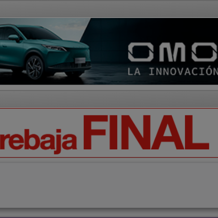
AD Y CULTURA
REGIÓN
DEPORTES
ECONOMÍA
OPIN
Ciencia
Tecnología
Motor
Campo
Elecciones