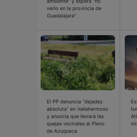
El PP denuncia “dejadez
Es
absoluta” en Vallehermoso
tu
y anuncia que llevará las
At
quejas vecinales al Pleno
mi
de Azuqueca
OTRAS NOTICIAS