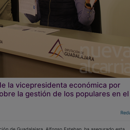
n de la vicepresidenta económica por
bre la gestión de los populares en el
Red
ción de Guadalajara, Alfonso Esteban, ha asegurado esta
al correspondientes al cuatro trimestre de Evaluación del
 del Ministerio de Hacienda demuestran que el anterior eq
uentas de Institución Provincial más que saneadas con 7,2