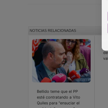
NOTICIAS RELACIONADAS
La
de
va
Bellido teme que el PP
esté contratando a Vito
Quiles para "ensuciar el
ambiente" y espera "no
verlo en la provincia de
Guadalajara”