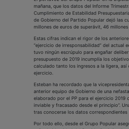
millones de euros de superávit, 46 millone
Estas cifras indican el rigor de los anterio
“ejercicio de irresponsabilidad” del actual
tuvo ningún escrúpulo para engañar delibe
presupuesto de 2019 incumplía los objetivo
calculado tanto los ingresos a la ligera, as
ejercicio.
Esteban ha recordado que la vicepresidenta
anterior equipo de Gobierno de una nefasta
elaborado por el PP para el ejercicio 2019
inviable y fracasado desde el principio”. U
tras conocerse los datos correspondientes a
Por todo ello, desde el Grupo Popular ase
seña de identidad del Partido Socialista” y
afirmaciones que no perseguían otro fin “
comunicación, y por ende a los vecinos de l
disculpas, rectifique sus declaraciones o d