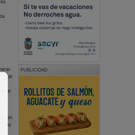
nerar
PUBLICIDAD
incial
de
pular
e
eñe en
n sus
PUBLICIDAD