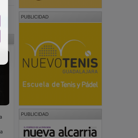
PUBLICIDAD
a
ía