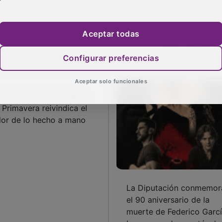
Aceptar todas
 XXX Feria de Artesanía
Configurar preferencias
 Primavera reivindica el
lor de lo hecho a mano
Aceptar solo funcionales
La Diputación conmemor
el 90 aniversario de la
muerte de Federico Garc
Lorca con el espectáculo
´Deslorcados´