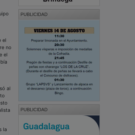
 el
re no
e el
abía
só al
sto
esto
lista
PUBLICIDAD
 la
les
da