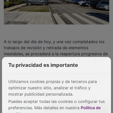
A lo largo del día de hoy, y una vez completados los
trabajos de revisión y retirada de elementos
inestables, se procederá a la reapertura progresiva de
las zonas verdes, siempre en función de la evolución
meteorológica.
Tu privacidad es importante
En el zoo municipal, donde la caída de árboles ha sido
más intensa, se mantendrá cerrada la instalación, al
Utilizamos cookies propias y de terceros para
menos durante este fin de semana, y hasta la
optimizar nuestro sitio, analizar el tráfico y
completa revisión del arbolado.
mostrar publicidad personalizada.
Puedes aceptar todas las cookies o configurar tus
preferencias. Más detalles en nuestra
Política de