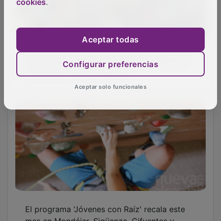
cookies
.
Aceptar todas
Brihuega destina más de 10.000 euros a la
restauración de su Picota
Configurar preferencias
Aceptar solo funcionales
El programa 'Jóvenes con Raíz' recala este
mes en Mondéjar, Sigüenza, Cifuentes y