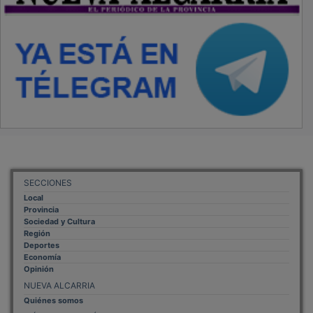
SECCIONES
Local
Provincia
Sociedad y Cultura
Región
Deportes
Economía
Opinión
NUEVA ALCARRIA
Quiénes somos
MÁS INFORMACIÓN