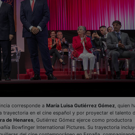
ovincia corresponde a
María Luisa Gutiérrez Gómez
, quien h
trayectoria en el cine español y por proyectar el talento d
ra de Henares
, Gutiérrez Gómez ejerce como productora
ñía Bowfinger International Pictures. Su trayectoria incluy
aquilleras del cine contemporáneo en España, compaginand