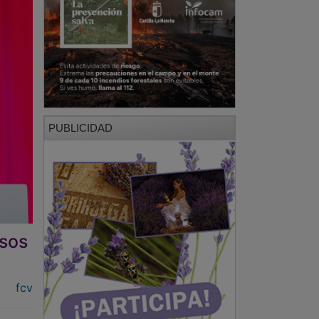
PUBLICIDAD
osos
fcv