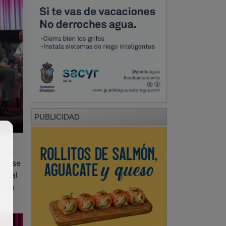
PUBLICIDAD
o
 el
ora se
ocial
a la