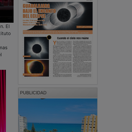
n. El
ituto
a
amas
l
PUBLICIDAD