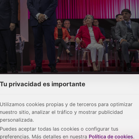
Tu privacidad es importante
gilio Hernando Vañó
ha sido distinguido con el título de
Hij
condecoración se le otorga de manera oficial "por difundir
 través de la fotografía". Su labor profesional e investigad
Utilizamos cookies propias y de terceros para optimizar
 forma sistemática la evolución urbana, arquitectónica y s
nuestro sitio, analizar el tráfico y mostrar publicidad
ajara
, conformando un archivo documental que salvaguard
personalizada.
cas adyacentes.
Puedes aceptar todas las cookies o configurar tus
preferencias. Más detalles en nuestra
Política de cookies
.