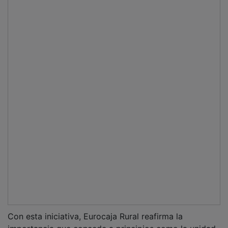
importancia que concede a principios como la unidad,
el espíritu de grupo y la implicación de sus
profesionales, pilares que han contribuido a consolidar
a la Entidad como referente financiero y social en los
territorios donde opera. El 'Desafío' vuelve así a
evidenciar que el crecimiento de Eurocaja Rural se
sustenta, por encima de todo, en las personas y en la
fuerza de un equipo humano comprometido con un
proyecto común.
PUBLICIDAD