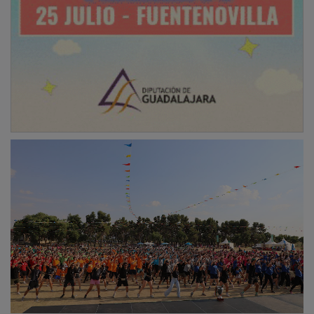
Participantes y asistentes disfrutaron de una tarde
festiva con música en directo, actividades infantiles
como castillos hinchables y juegos, además de
espacios de descanso y restauración en un entorno
excepcional, configurando una tarde de convivencia
dirigida a reforzar los vínculos entre profesionales,
familiares y colaboradores en un entorno de
celebración y cercanía.
PUBLICIDAD