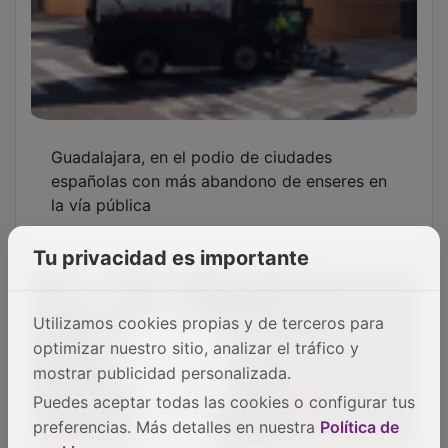
Néstor Susaeta seguirá siendo el Director
Deportivo del Dépor
Tu privacidad es importante
Utilizamos cookies propias y de terceros para
optimizar nuestro sitio, analizar el tráfico y
El Ayuntamiento vincula las obras de
mostrar publicidad personalizada.
emergencia del Fuerte al deterioro de los
Puedes aceptar todas las cookies o configurar tus
edificios
preferencias. Más detalles en nuestra
Política de