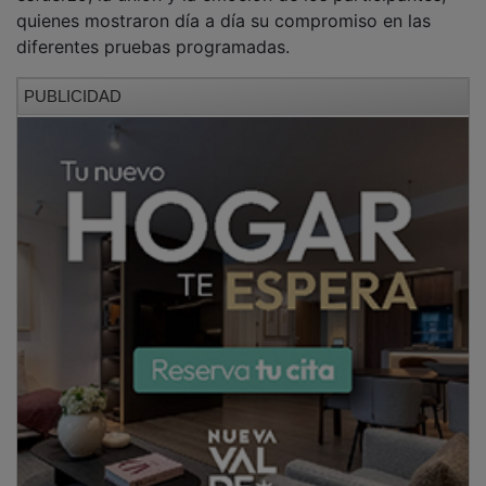
quienes mostraron día a día su compromiso en las
diferentes pruebas programadas.
PUBLICIDAD
Como cada año, el 'Día de la Familia' acogió la gran
final del 'Desafío', desarrollada a través de un circuito
Hard-Running, en la que los ocho equipos pusieron a
prueba su destreza, resistencia y capacidad de
coordinación. La clasificación se determinó a partir de
la toma de tiempo del último integrante de cada grupo
en cruzar la meta. La prueba decisiva volvió a exigir
coordinación, confianza mutua y capacidad de
superación, en una dinámica donde el rendimiento
colectivo se impuso sobre cualquier mérito individual.
En esta última jornada volvió a quedar patente que,
más allá del resultado, lo esencial es la capacidad de
trabajar unidos y superar los retos en equipo.