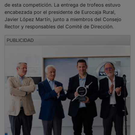
Durante su intervención, el presidente de Eurocaja
Rural destacó el valor que representa esta cita para la
cultura corporativa de la Entidad, subrayando que "el
'Desafío' es nuestro punto de encuentro, una jornada
donde lo que importa es el equipo, el espíritu de
superación, la unidad y el esfuerzo compartido".
Asimismo, remarcó que "la verdadera victoria no está
tanto en el marcador, sino en cómo nos impulsamos
mutuamente a ser mejores", y señaló que esa es
precisamente la meta diaria de Eurocaja Rural: "ser
mejores y alcanzar la excelencia profesional y