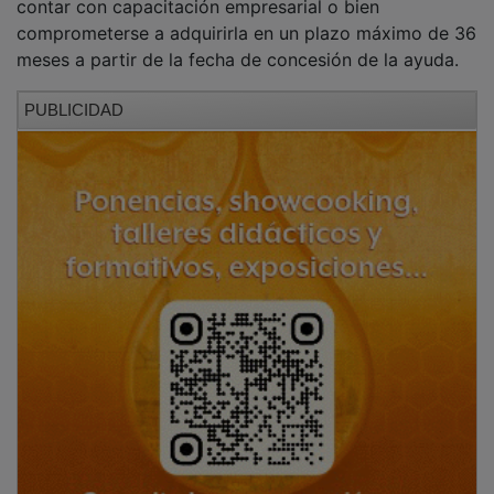
La ayuda al emprendimiento se recibirá en dos pagos.
El primero de ellos (60% del total de la ayuda) deberá
solicitarse en el plazo de los 9 meses siguientes a la
concesión de la ayuda, mientras que el segundo pago
(40% del total de la ayuda) se solicitará una vez se
haya finalizado el Plan Empresarial junto con la
correspondiente memoria justificativa final.
La empresa creada deberá ser microempresa o
pequeña empresa y contar con la correspondiente
licencia de apertura y actividad, así como con todas
las autorizaciones y permisos pertinentes.