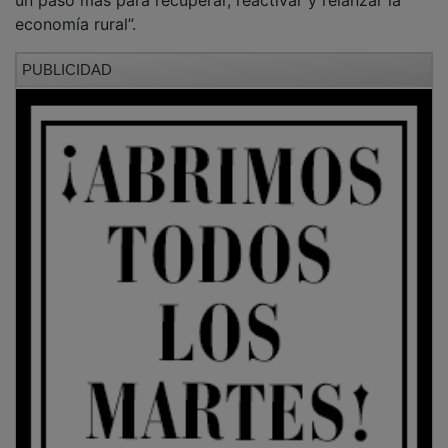
despobladas” y ha apuntado que “esta línea constituye
un paso más para recuperar, reactivar y relanzar la
economía rural”.
PUBLICIDAD
Ortega recordaba que “emprender en una zona de
extrema despoblación lleva aparejado más
dificultades que hacerlo en una ciudad y estas ayudas
sirven para contrarrestar esas desventajas iniciales y
para hacer que personas con talento, ideas e iniciativa
se queden en el medio rural o vengan a nuestros
pueblos, lo que redunda en la creación de más
empleo, servicios y oportunidades, algo fundamental
para mantener vivos nuestros pueblos”.
PUBLICIDAD