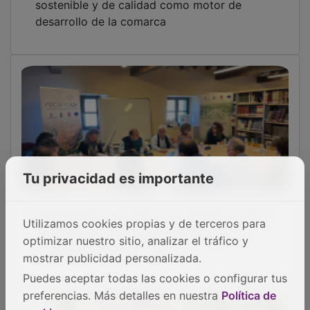
Jesús Ortega: “En estos 25 años FADETA ha
Tu privacidad es importante
contribuido a construir un territorio vivo y
con futuro”
Utilizamos cookies propias y de terceros para
optimizar nuestro sitio, analizar el tráfico y
OTRAS NOTICIAS
mostrar publicidad personalizada.
Puedes aceptar todas las cookies o configurar tus
preferencias. Más detalles en nuestra
Política de
GUADA TV MEDIA