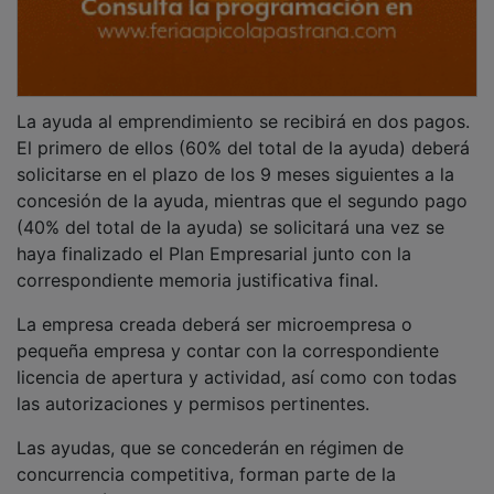
Las ayudas, que se concederán en régimen de
concurrencia competitiva, forman parte de la
Intervención 7119_Leader en Castilla-La Mancha en el
marco PEPAC 2023-2027, cuyos fondos están
financiados por la Unión Europea (80%), la
Administración General del Estado (6%) y la Junta de
Comunidades de Castilla-La Mancha (14%).
El plazo de presentación de solicitudes de las ayudas
estará abierto hasta el próximo 9 de marzo de 2026.
Las solicitudes pueden realizarse de manera presencial
en el registro de FADETA (sito en calle Espliego, 2, 1ª
planta de Brihuega) o bien a través de la sede
electrónica (fadeta.sedipualba.es).
Toda la información sobre la convocatoria está
publicada en la web de FADETA
https://fadeta.es/ayudas-al-emprendimiento/ donde
también puede descargarse toda la documentación