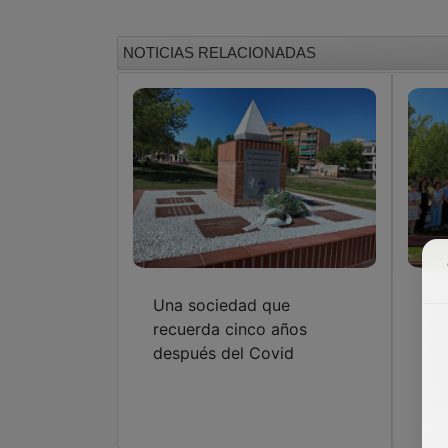
NOTICIAS RELACIONADAS
Una sociedad que
El
recuerda cinco años
ho
después del Covid
de
mo
co