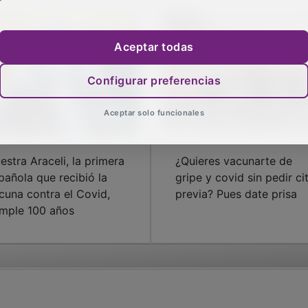
Aceptar todas
Configurar preferencias
Aceptar solo funcionales
estra Araceli, la primera
¿Quieres vacunarte de
pañola que recibió la
gripe y covid sin pedir ci
cuna contra el Covid,
previa? Pues date prisa
mple 100 años