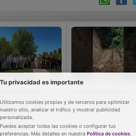
Tu privacidad es importante
 Ayuntamiento rinde
El ‘tsunami’ del Piedra
menaje a las víctimas
arrasa desde Embid el
Utilizamos cookies propias y de terceros para optimizar
 la Covid y renueva el
‘Oasis de los monjes'
nuestro sitio, analizar el tráfico y mostrar publicidad
numento
personalizada.
nmemorativo
Puedes aceptar todas las cookies o configurar tus
preferencias. Más detalles en nuestra
Política de cookies
.