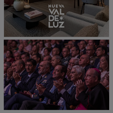
El dirigente castellanomanchego ha instado a combatir
esta deriva mediante una defensa férrea de las
instituciones, subrayando que la obligación primordial
de un responsable público es protegerlas,
independientemente de las circunstancias o de la
afinidad ideológica, incluso cuando el funcionamiento
de dichas instituciones no resulta favorable a los
intereses propios. En este sentido, ha manifestado un
“apoyo cerrado” al Poder Judicial, la Fiscalía, las
Fuerzas Armadas, la Guardia Civil y la Policía Nacional,
argumentando que estos organismos y sus normativas
son fruto de los 50 años de democracia que ha vivido
el país. “La democracia, después de 50 años, no tiene
que buscar responsabilidades fuera de ella”, ha
sentenciado, recordando que las leyes reguladoras de
estos estamentos son producto del consenso político
histórico entre los grandes partidos.