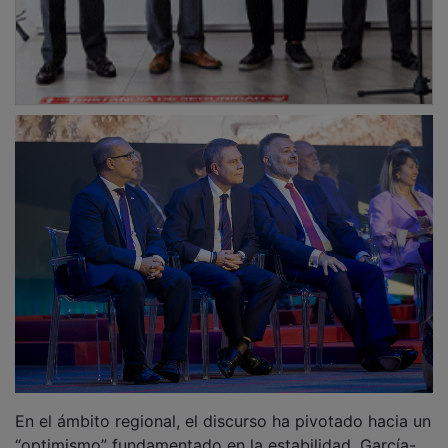
“optimismo” fundamentado en la estabilidad. García-
Page ha asegurado que el Gobierno regional tiene
“prácticamente ultimado” un acuerdo con la Tesorería
de la Seguridad Social y el Ministerio de Vivienda para
rehabilitar el antiguo hospital de Cuenca. El proyecto,
calificado de “enormemente ambicioso”, contempla la
construcción de cientos de viviendas, la ubicación del
Archivo Histórico Provincial, el Centro Base y unidades
especializadas en salud mental, con el objetivo de que
este espacio central para la ciudad “siga teniendo
vida”.
PUBLICIDAD