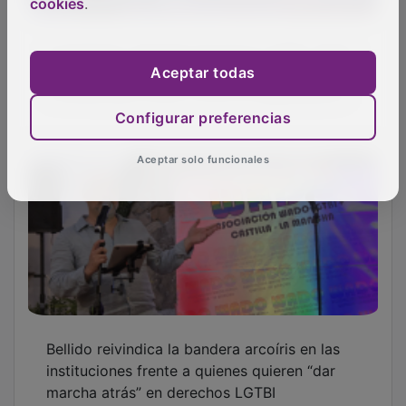
marcha atrás” en derechos LGTBI
cookies
.
Aceptar todas
Configurar preferencias
Aceptar solo funcionales
Detenidas dos cuidadoras acusadas de
sustraer 8.000 euros a una mujer de 86 años
en Cabanillas del Campo
OTRAS NOTICIAS