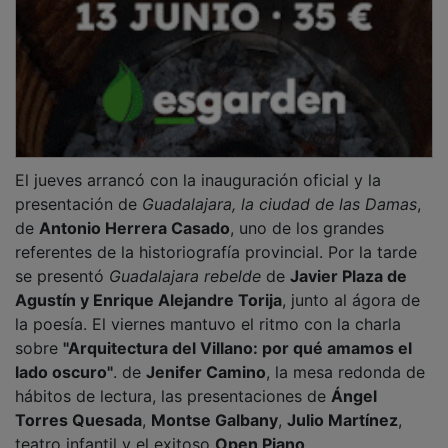
El jueves arrancó con la inauguración oficial y la
presentación de
Guadalajara, la ciudad de las Damas
,
de
Antonio Herrera Casado
, uno de los grandes
referentes de la historiografía provincial. Por la tarde
se presentó
Guadalajara rebelde
de
Javier Plaza de
Agustín y Enrique Alejandre Torija
, junto al ágora de
la poesía. El viernes mantuvo el ritmo con la charla
sobre
"Arquitectura del Villano: por qué amamos el
lado oscuro"
. de
Jenifer Camino
, la mesa redonda de
hábitos de lectura, las presentaciones de
Ángel
Torres Quesada
,
Montse Galbany
,
Julio Martínez
,
teatro infantil y el exitoso
Open Piano
.