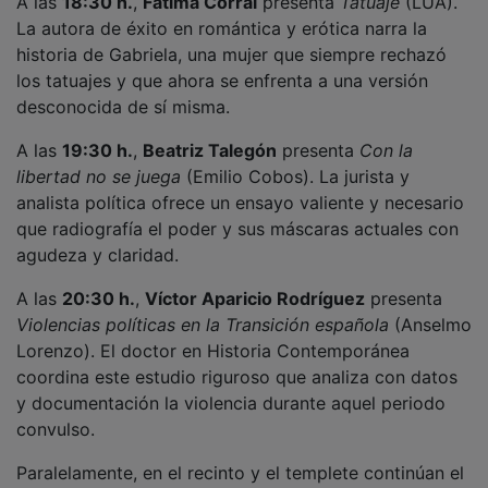
Paralelamente, en el recinto y el templete continúan el
taller de POP-UP infantil, los pasacalles de Bambolea y
el taller de Filosofía ilustrada, manteniendo el
ambiente festivo y familiar durante toda la jornada. A
las 19:30 h. también se presenta
¡He dicho que no!
de
Lourdes Solís en el templete (Proa).
Previsión para mañana: Domingo 10 de mayo
El domingo pondrá el broche final con la charla-
coloquio
Animales en la literatura y el cine
(11:00 h.), la
entrevista a Alberto Camarasa sobre su cómic
Simón
Susarte
, la presentación de
Lo que no pudo ser
de
Javier Oliva,
El Eco de la Calma
de Vanesa Arizmendi
y la clausura con
Salvación
de Ramón San Miguel
Coca. Además, David Trijueque firmará
Segontia
en la
caseta LUA.
PUBLICIDAD