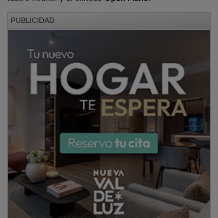
PUBLICIDAD
Este sábado 9 de mayo
la feria vive uno de sus días
más completos y esperados. Hoy las voces más
representativas de la literatura y el pensamiento
alcarreño se dan cita en la carpa central, ofreciendo
un auténtico festín para los amantes de la palabra
escrita. La jornada combina historia viva, poesía
intimista, narrativa rural, emoción contemporánea y
reflexión política de altura, todo ello envuelto en el
ambiente cercano y festivo que caracteriza esta feria.
PUBLICIDAD