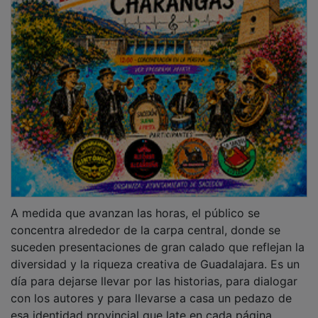
esa identidad provincial que late en cada página.
Programa del día: Sábado 9 de mayo
A las
11:00 h.
en la carpa central,
Antonio Bueno
Tabernero
presenta
Maranchón durante la Guerra Civil
(1936-1939)
(Librería Café Rayuela). El investigador y
cronista local reconstruye con rigor y emoción, a
partir de testimonios orales y documentación de
época, cómo fue la vida en este pueblo de la Alcarria
durante la contienda.
PUBLICIDAD