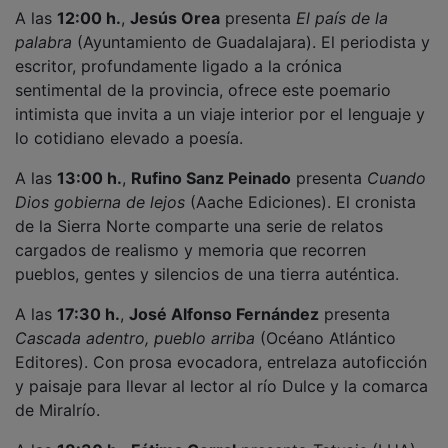
A las
18:30 h.
,
Fátima Corral
presenta
Tatuaje
(LUA).
La autora de éxito en romántica y erótica narra la
historia de Gabriela, una mujer que siempre rechazó
los tatuajes y que ahora se enfrenta a una versión
desconocida de sí misma.
A las
19:30 h.
,
Beatriz Talegón
presenta
Con la
libertad no se juega
(Emilio Cobos). La jurista y
analista política ofrece un ensayo valiente y necesario
que radiografía el poder y sus máscaras actuales con
agudeza y claridad.
A las
20:30 h.
,
Víctor Aparicio Rodríguez
presenta
Violencias políticas en la Transición española
(Anselmo
Lorenzo). El doctor en Historia Contemporánea
coordina este estudio riguroso que analiza con datos
y documentación la violencia durante aquel periodo
convulso.