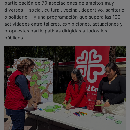
Este dato refleja el importante crecimiento de la feria,
cuya participación se ha casi duplicado en sus diez
años de trayectoria, consolidándose como uno de los
eventos más representativos del dinamismo social de
la ciudad.
Durante toda la jornada, miles de vecinos han podido
acercarse a los distintos stands para conocer de
primera mano la labor de las asociaciones, participar
en talleres y disfrutar de actividades como
exhibiciones de danza, conciertos, propuestas
infantiles, acciones de sensibilización o espacios de
voluntariado y convivencia.