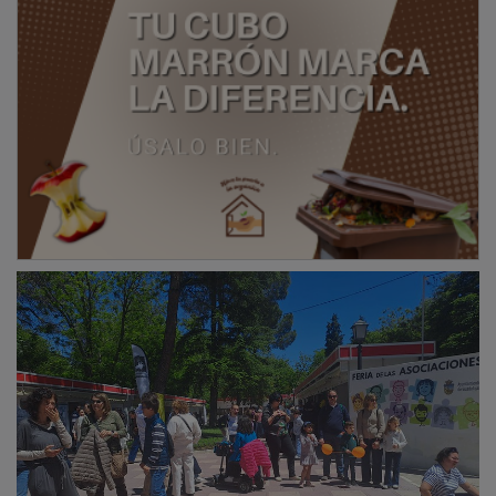
El concejal de Participación Ciudadana, Roberto
Narro, ha destacado la “total implicación, las ganas de
participar y la energía” de las asociaciones, elementos
que han hecho posible el éxito de esta jornada y el
crecimiento sostenido de la feria.
Una programación que continúa
La X Feria de las Asociaciones continuará mañana
domingo, hasta las 14 horas, con una intensa
programación que incluye nuevas actividades, talleres,
exhibiciones y propuestas para toda la familia,
contando una vez más con la retransmisión en directo