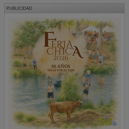
Impulso municipal a la participación
La Feria de las Asociaciones refleja también el
compromiso del Ayuntamiento de Guadalajara con el
fortalecimiento del tejido participativo. En este
sentido, el Consistorio ha incrementado este año la
subvención destinada a asociaciones en un 9,70 %,
alcanzando los 60.000 euros y contando con otros
64.000 euros para asociaciones sociosanitarias, con el
objetivo de seguir apoyando su actividad y fomentar
su crecimiento.
PUBLICIDAD